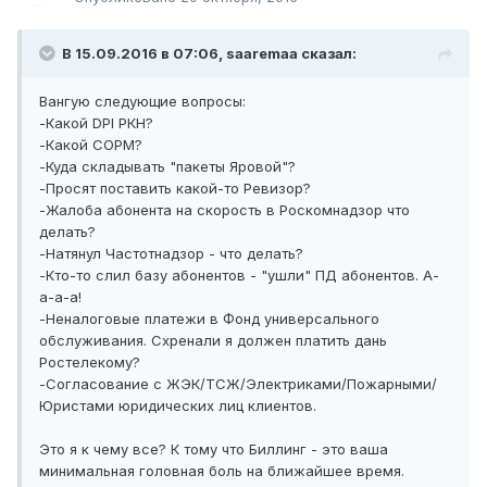
В 15.09.2016 в 07:06, saaremaa сказал:
Вангую следующие вопросы:
-Какой DPI РКН?
-Какой СОРМ?
-Куда складывать "пакеты Яровой"?
-Просят поставить какой-то Ревизор?
-Жалоба абонента на скорость в Роскомнадзор что
делать?
-Натянул Частотнадзор - что делать?
-Кто-то слил базу абонентов - "ушли" ПД абонентов. А-
а-а-а!
-Неналоговые платежи в Фонд универсального
обслуживания. Схренали я должен платить дань
Ростелекому?
-Согласование с ЖЭК/ТСЖ/Электриками/Пожарными/
Юристами юридических лиц клиентов.
Это я к чему все? К тому что Биллинг - это ваша
минимальная головная боль на ближайшее время.