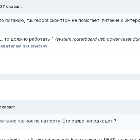
07 сказал:
о питанию, т.к. reboot скриптом не помогает, питание с инте
GL, то должно работать "
/system routerboard usb power-reset dur
ователем nkusnetsov
 сказал:
итание полностю на порту. Ето разве неподходит ?
терфейс... а объект удалённый. Если повиснет RB411 то инета 