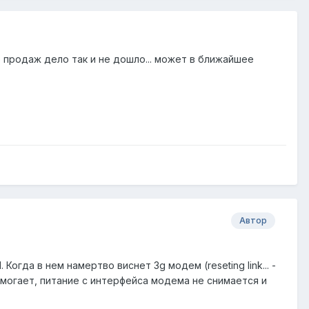
о продаж дело так и не дошло... может в ближайшее
Автор
огда в нем намертво виснет 3g модем (reseting link... -
е помогает, питание с интерфейса модема не снимается и