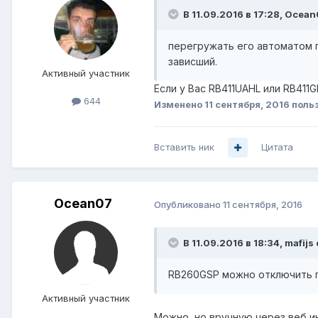
В 11.09.2016 в 17:28, Ocean
перегружать его автоматом п
зависший.
Активный участник
Если у Вас RB411UAHL или RB411
644
Изменено
11 сентября, 2016
польз
Вставить ник
Цитата
Ocean07
Опубликовано
11 сентября, 2016
В 11.09.2016 в 18:34, mafijs
RB260GSP можно отключить п
Активный участник
Можно, но вручную через веб ин