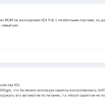
них MUM'ов анонсировал hEX PoE c гигабитными портами, но д
 самый раз.
ройства 100.
60gps, что бы можно используя скрипты контролировать rb411. К
 перегружать его автоматом по питанию, т.к. reboot скриптом н