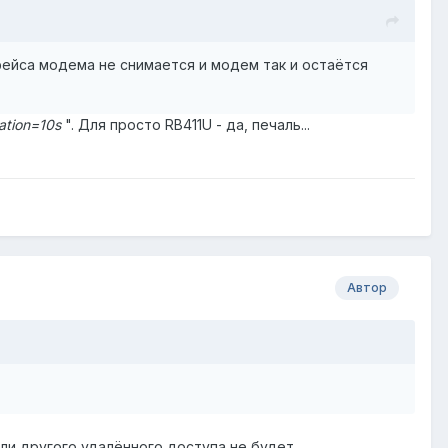
рфейса модема не снимается и модем так и остаётся
ation=10s
". Для просто RB411U - да, печаль...
Автор
или другого удалённого доступа не будет.