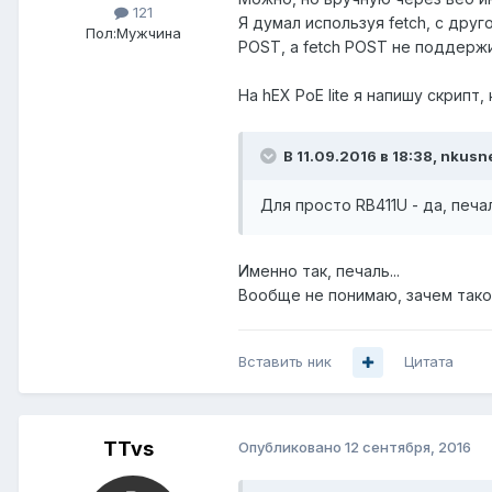
121
Я думал используя fetch, с дру
Пол:
Мужчина
POST, а fetch POST не поддерж
На hEX PoE lite я напишу скрипт
В 11.09.2016 в 18:38, nkusn
Для просто RB411U - да, печаль
Именно так, печаль...
Вообще не понимаю, зачем такого
Вставить ник
Цитата
TTvs
Опубликовано
12 сентября, 2016