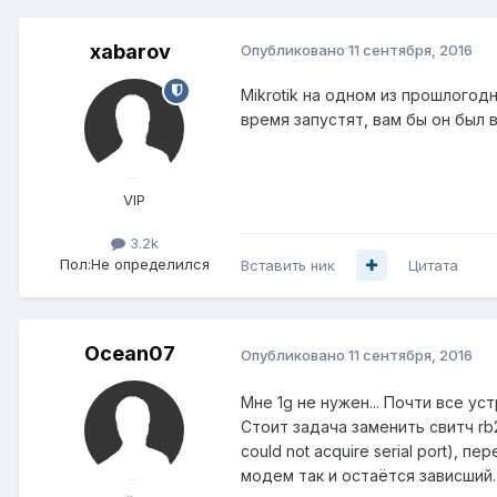
xabarov
Опубликовано
11 сентября, 2016
Mikrotik на одном из прошлогод
время запустят, вам бы он был в
VIP
3.2k
Пол:
Не определился
Вставить ник
Цитата
Ocean07
Опубликовано
11 сентября, 2016
Мне 1g не нужен... Почти все уст
Стоит задача заменить свитч rb2
could not acquire serial port),
модем так и остаётся зависший.