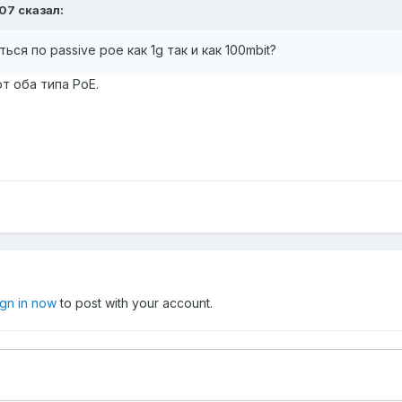
07 сказал:
ься по passive poe как 1g так и как 100mbit?
т оба типа PoE.
ign in now
to post with your account.