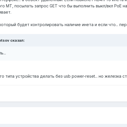
гого MT, посылать запрос GET что бы выполнить выкл/вкл PoE н
ивает.
, который будет контролировать наличие инета и если что... п
etsov сказал:
...
 типа устройства делать без usb power-reset... но железка ст