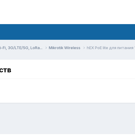
Fi, 3G/LTE/5G, LoRa...
Mikrotik Wireless
hEX PoE lite для питания
ств