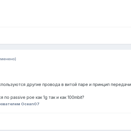
зменено)
используются другие провода в витой паре и принцип передачи,
я по passive poe как 1g так и как 100mbit?
зователем Ocean07