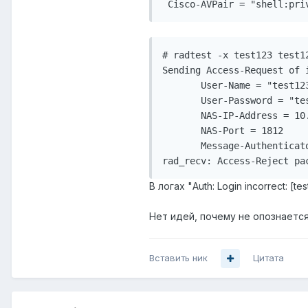
# radtest -x test123 test1
Sending Access-Request of 
       User-Name = "test123
       User-Password = "tes
       NAS-IP-Address = 10.
       NAS-Port = 1812

       Message-Authenticat
В логах "Auth: Login incorrect: [te
Нет идей, почему не опознается 
Вставить ник
Цитата