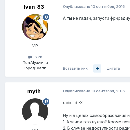
Ivan_83
Опубликовано
10 сентября, 2016
А ты не гадай, запусти фриради
VIP
16.2k
Пол:
Мужчина
Город:
earth
Вставить ник
Цитата
myth
Опубликовано
10 сентября, 2016
radiusd -X
Ну и в целях самообразования 
1. А зачем это нужно? Кроме в
2. В случае недоступности рад