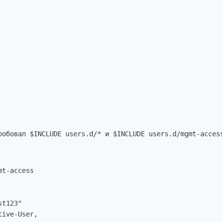
                                                        
робовал $INCLUDE users.d/* и $INCLUDE users.d/mgmt-access
t-access

t123"

ive-User,
