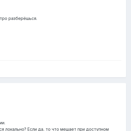
стро разберёшься.
ии.
я локально? Если да, то что мешает при доступном