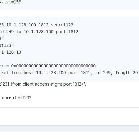
23 10.1.128.100 1812 secret123

id 249 to 10.1.128.100 port 1812

"

t123"

1.128.13

or = 0x00000000000000000000000000000000

st123] (from client access-mgmt port 1812)".
логин test123?