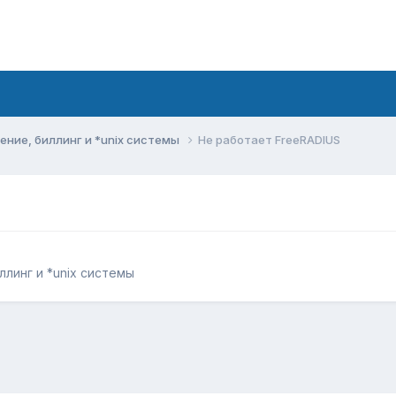
ние, биллинг и *unix системы
Не работает FreeRADIUS
линг и *unix системы