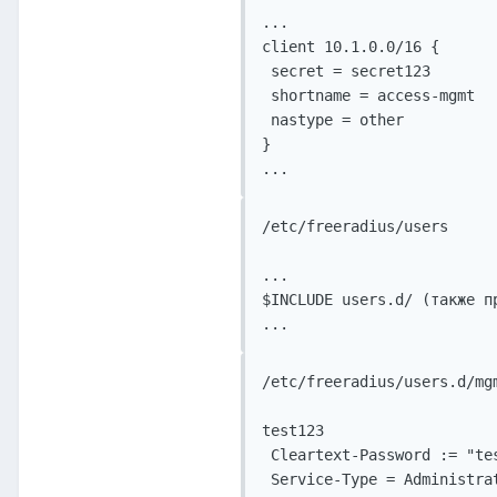
...

client 10.1.0.0/16 {      
 secret = secret123

 shortname = access-mgmt

 nastype = other

}

/etc/freeradius/users

...

$INCLUDE users.d/ (также п
/etc/freeradius/users.d/mgm
test123

 Cleartext-Password := "tes
 Service-Type = Administrat