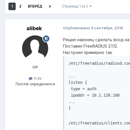
1
2
ВПЕРЁД
Страница 1 из 2
alibek
Опубликовано
9 сентября, 2016
Решил наконец сделать вход на
Поставил FreeRADIUS 2.1.12.
Настроил примерно так.
/etc/freeradius/radiusd.con
VIP
...

11.4k
listen {

Пол:
Не определился
 type = auth

 ipaddr = 10.1.128.100

...

/etc/freeradius/clients.con