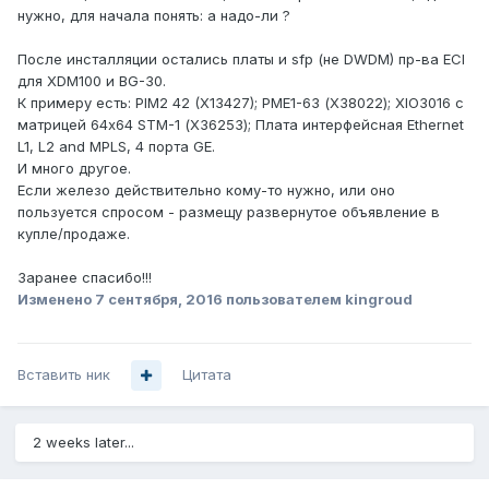
нужно, для начала понять: а надо-ли ?
После инсталляции остались платы и sfp (не DWDM) пр-ва ECI
для XDM100 и BG-30.
К примеру есть: PIM2 42 (X13427); PME1-63 (Х38022); XIO3016 с
матрицей 64х64 STM-1 (Х36253); Плата интерфейсная Ethernet
L1, L2 and MPLS, 4 порта GE.
И много другое.
Если железо действительно кому-то нужно, или оно
пользуется спросом - размещу развернутое объявление в
купле/продаже.
Заранее спасибо!!!
Изменено
7 сентября, 2016
пользователем kingroud
Вставить ник
Цитата
2 weeks later...