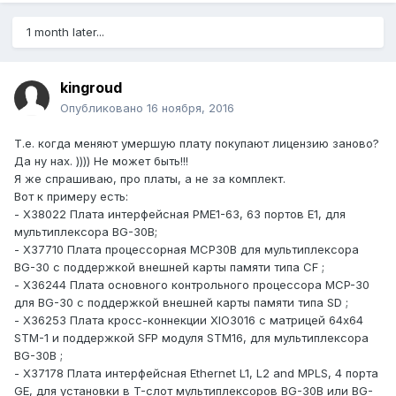
1 month later...
kingroud
Опубликовано
16 ноября, 2016
Т.е. когда меняют умершую плату покупают лицензию заново?
Да ну нах. )))) Не может быть!!!
Я же спрашиваю, про платы, а не за комплект.
Вот к примеру есть:
- X38022 Плата интерфейсная PME1-63, 63 портов E1, для
мультиплексора BG-30B;
- X37710 Плата процессорная MCP30B для мультиплексора
BG-30 с поддержкой внешней карты памяти типа CF ;
- X36244 Плата основного контрольного процессора MCP-30
для BG-30 с поддержкой внешней карты памяти типа SD ;
- X36253 Плата кросс-коннекции XIO3016 с матрицей 64х64
STM-1 и поддержкой SFP модуля STM16, для мультиплексора
BG-30B ;
- X37178 Плата интерфейсная Ethernet L1, L2 and MPLS, 4 порта
GE, для установки в T-слот мультиплексоров BG-30B или BG-