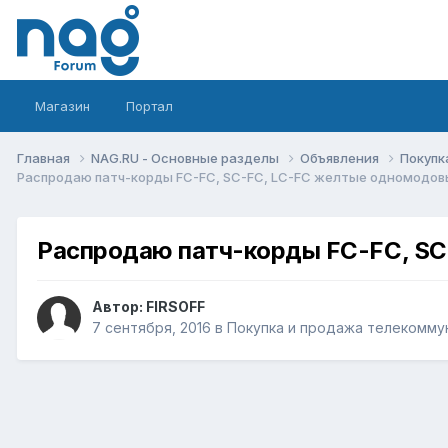
Магазин
Портал
Главная
NAG.RU - Основные разделы
Объявления
Покупк
Распродаю патч-корды FC-FC, SC-FC, LC-FC желтые одномодов
Распродаю патч-корды FC-FC, S
Автор:
FIRSOFF
7 сентября, 2016
в
Покупка и продажа телекомму