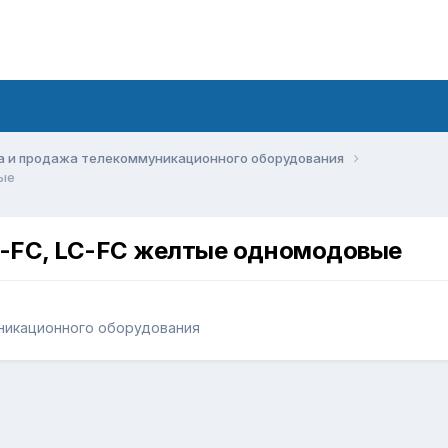
а и продажа телекоммуникационного оборудования
ые
C-FC, LC-FC желтые одномодовые
никационного оборудования