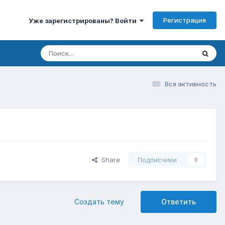
Регистрация
Уже зарегистрированы? Войти
Вся активность
Share
Подписчики
0
Создать тему
Ответить