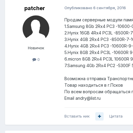
patcher
Опубликовано
6 сентября, 2016
Продам серверные модули пам
1.Samsung 8Gb 2Rx4 PC3 -10600-
2.Hynix 16GB 4Rx4 PC3L -8500R-7
3.Hynix 4GB 2Rx4 PC3 -8500R-7-1
4.Hynix 4GB 2Rx4 PC3 -10600R-9-
Новичок
5.Hynix 8GB 2Rx4 PC3L -10600R 9-
6.micron 8GB 2Rx4 PC3L 10600R 9
0
7.Samsung 4Gb 2Rx4 PC2 -5300F 5
Возможна отправка Транспортн
Товар находиться в г.Псков
По всем вопросам обращаться п
Email andry@list.ru
Вставить ник
Цитата