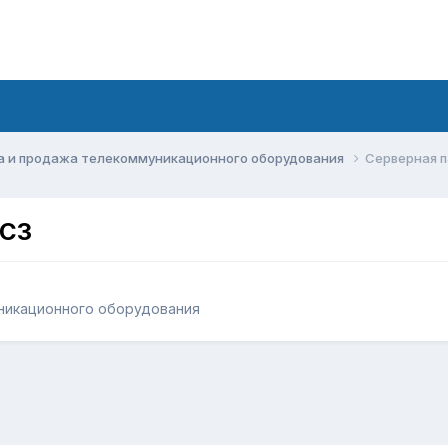
а и продажа телекоммуникационного оборудования
Cерверная п
PC3
никационного оборудования