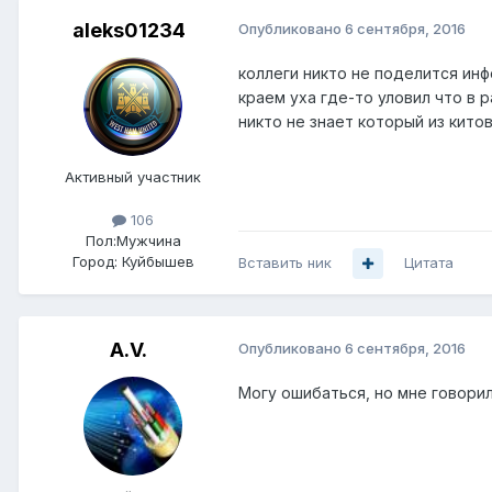
aleks01234
Опубликовано
6 сентября, 2016
коллеги никто не поделится инф
краем уха где-то уловил что в 
никто не знает который из кито
Активный участник
106
Пол:
Мужчина
Город:
Куйбышев
Вставить ник
Цитата
A.V.
Опубликовано
6 сентября, 2016
Могу ошибаться, но мне говори