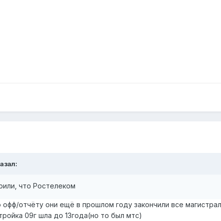
казал:
рили, что Ростелеком
по офф/отчёту они ещё в прошлом году закончили все магистра
стройка 09г шла до 13года(но то был мтс)