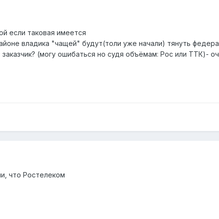
ой если таковая имеется
районе владика "чащей" будут(толи уже начали) тянуть федера
в заказчик? (могу ошибаться но судя объёмам: Рос или ТТК)- о
ли, что Ростелеком