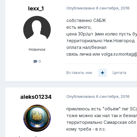
lexx_1
Опубликовано
6 сентября, 2016
собственно САБЖ
есть много,
цена 30р/шт (мин колво пусть б
территориально Ниж.Новгород
оплата нал/безнал
Новичок
связь личка или volga.sv.montag
0
Вставить ник
Цитата
aleks01234
Опубликовано
6 сентября, 2016
приклеюсь есть "объём" пиг SC
тоже можно как нал так и безна
территориально Самарская обл
кому треба - в л.с.