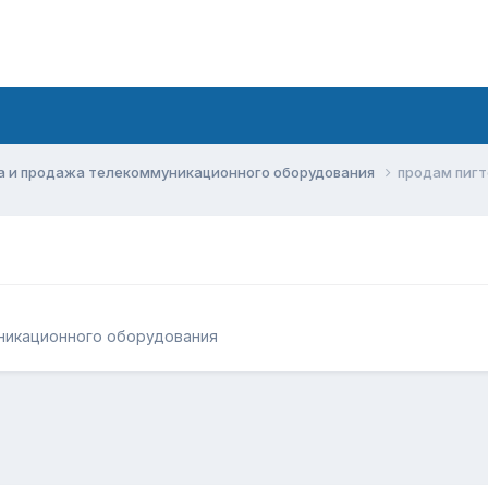
а и продажа телекоммуникационного оборудования
продам пигт
никационного оборудования