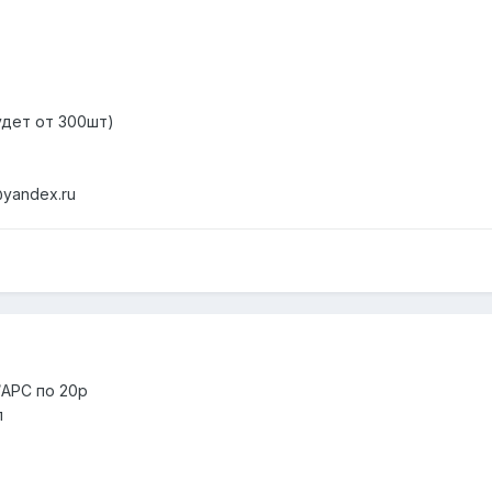
удет от 300шт)
@yandex.ru
/APC по 20р
л