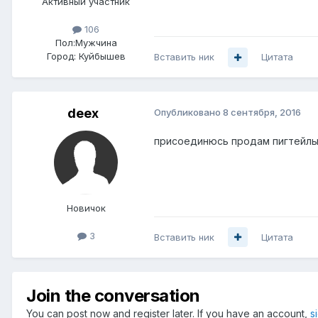
Активный участник
106
Пол:
Мужчина
Город:
Куйбышев
Вставить ник
Цитата
deex
Опубликовано
8 сентября, 2016
присоединюсь продам пигтейлы 3
Новичок
3
Вставить ник
Цитата
Join the conversation
You can post now and register later. If you have an account,
s