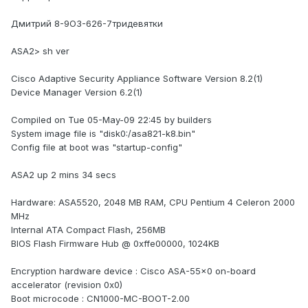
Дмитрий 8-9О3-626-7тридевятки
ASA2> sh ver
Cisco Adaptive Security Appliance Software Version 8.2(1)
Device Manager Version 6.2(1)
Compiled on Tue 05-May-09 22:45 by builders
System image file is "disk0:/asa821-k8.bin"
Config file at boot was "startup-config"
ASA2 up 2 mins 34 secs
Hardware: ASA5520, 2048 MB RAM, CPU Pentium 4 Celeron 2000
MHz
Internal ATA Compact Flash, 256MB
BIOS Flash Firmware Hub @ 0xffe00000, 1024KB
Encryption hardware device : Cisco ASA-55x0 on-board
accelerator (revision 0x0)
Boot microcode : CN1000-MC-BOOT-2.00