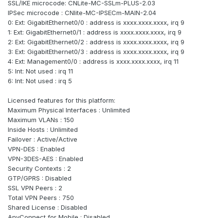
SSL/IKE microcode: CNLite-MC-SSLm-PLUS-2.03
IPSec microcode : CNlite-MC-IPSECm-MAIN-2.04
0: Ext: GigabitEthernet0/0 : address is хххх.хххх.хххх, irq 9
1: Ext: GigabitEthernet0/1 : address is хххх.хххх.хххх, irq 9
2: Ext: GigabitEthernet0/2 : address is хххх.хххх.хххх, irq 9
3: Ext: GigabitEthernet0/3 : address is хххх.хххх.хххх, irq 9
4: Ext: Management0/0 : address is хххх.хххх.хххх, irq 11
5: Int: Not used : irq 11
6: Int: Not used : irq 5
Licensed features for this platform:
Maximum Physical Interfaces : Unlimited
Maximum VLANs : 150
Inside Hosts : Unlimited
Failover : Active/Active
VPN-DES : Enabled
VPN-3DES-AES : Enabled
Security Contexts : 2
GTP/GPRS : Disabled
SSL VPN Peers : 2
Total VPN Peers : 750
Shared License : Disabled
AnyConnect for Mobile : Disabled