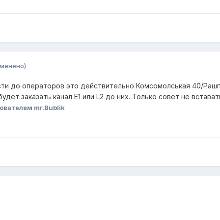
зменено)
сти до операторов это действительно Комсомолськая 40/Рашп
дет заказать канал Е1 или L2 до них. Только совет не встават
ователем mr.Bublik