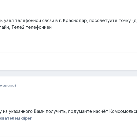
 узел телефонной связи в г. Краснодар, посоветуйте точку (да
лайн, Теле2 телефонией.
зменено)
у из указанного Вами получить, подумайте насчёт Комсомольск
ователем diper