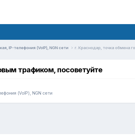
ая, IP-телефония (VoIP), NGN сети
г. Краснодар, точка обмена 
совым трафиком, посоветуйте
лефония (VoIP), NGN сети