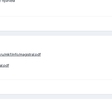
цу причем
ru/mkf/info/magistral.pdf
al.pdf