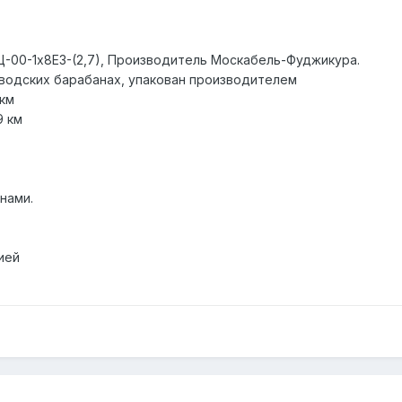
-00-1х8Е3-(2,7), Производитель Москабель-Фуджикура.
водских барабанах, упакован производителем
 км
9 км
нами.
ией