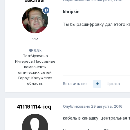
Bachaa
khripkin
Ты бы расшифровку дал этого ка
VIP
6.9k
Пол:
Мужчина
Интересы:
Пассивные
компоненты
оптических сетей.
Город:
Калужская
область.
Вставить ник
Цитата
411191114-icq
Опубликовано
29 августа, 2016
кабель в канашку, центральная т