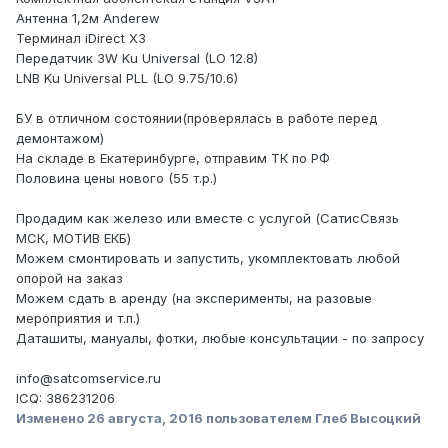
Антенна 1,2м Anderew
Терминал iDirect X3
Передатчик 3W Ku Universal (LO 12.8)
LNB Ku Universal PLL (LO 9.75/10.6)
БУ в отличном состоянии(проверялась в работе перед
демонтажом)
На складе в Екатеринбурге, отправим ТК по РФ
Половина цены нового (55 т.р.)
Продадим как железо или вместе с услугой (СатисСвязь
МСК, МОТИВ ЕКБ)
Можем смонтировать и запустить, укомплектовать любой
опорой на заказ
Можем сдать в аренду (на эксперименты, на разовые
мероприятия и т.п.)
Даташиты, мануалы, фотки, любые консультации - по запросу
info@satcomservice.ru
ICQ: 386231206
Изменено
26 августа, 2016
пользователем Глеб Высоцкий