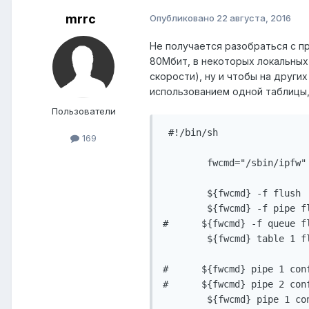
mrrc
Опубликовано
22 августа, 2016
Не получается разобраться с пр
80Мбит, в некоторых локальных
скорости), ну и чтобы на друг
использованием одной таблицы,
Пользователи
 #!/bin/sh 

169
        fwcmd="/sbin/ipfw" 
        ${fwcmd} -f flush 

        ${fwcmd} -f pipe fl
#      ${fwcmd} -f queue fl
        ${fwcmd} table 1 fl
#      ${fwcmd} pipe 1 con
#      ${fwcmd} pipe 2 con
        ${fwcmd} pipe 1 co