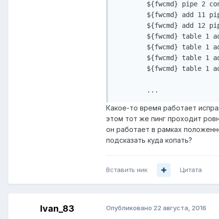
        ${fwcmd} pipe 2 co
        ${fwcmd} add 11 pi
        ${fwcmd} add 12 pi
        ${fwcmd} table 1 ad
        ${fwcmd} table 1 ad
        ${fwcmd} table 1 ad
        ${fwcmd} table 1 ad
        ...   
Какое-то время работает исправ
этом тот же пинг проходит ровн
он работает в рамках положенн
подсказать куда копать?
Вставить ник
Цитата
Ivan_83
Опубликовано
22 августа, 2016