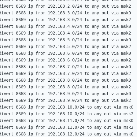
divert 8669 ip from 192.168.2.0/24 to any out via msk2

divert 8668 ip from 192.168.3.0/24 to any out via msk0

divert 8669 ip from 192.168.3.0/24 to any out via msk2

divert 8668 ip from 192.168.4.0/24 to any out via msk0

divert 8669 ip from 192.168.4.0/24 to any out via msk2

divert 8668 ip from 192.168.5.0/24 to any out via msk0

divert 8669 ip from 192.168.5.0/24 to any out via msk2

divert 8668 ip from 192.168.6.0/24 to any out via msk0

divert 8669 ip from 192.168.6.0/24 to any out via msk2

divert 8668 ip from 192.168.7.0/24 to any out via msk0

divert 8669 ip from 192.168.7.0/24 to any out via msk2

divert 8668 ip from 192.168.8.0/24 to any out via msk0

divert 8669 ip from 192.168.8.0/24 to any out via msk2

divert 8668 ip from 192.168.9.0/24 to any out via msk0

divert 8669 ip from 192.168.9.0/24 to any out via msk2

divert 8668 ip from 192.168.10.0/24 to any out via msk0

divert 8669 ip from 192.168.10.0/24 to any out via msk2

divert 8668 ip from 192.168.11.0/24 to any out via msk0

divert 8669 ip from 192.168.11.0/24 to any out via msk2

divert 8668 ip from 192.168.12.0/24 to any out via msk0
