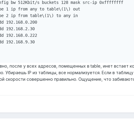
nfig bw 512Kbit/s buckets 128 mask src-ip 0xffffffff 

pe 1 ip from any to table\(1\) out 

pe 2 ip from table\(1\) to any in 

d 192.168.0.200 

d 192.168.2.30 

d 192.168.0.222 

d 192.168.9.30 

но, после у всех адресов, помещенных в table, инет встает к
о. Убираешь IP из таблицы, все нормализуется. Если в таблицу
ой скорости совершенно правильно. Ощущение, что забиваются