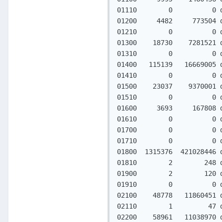
01110        0          0 
01200     4482     773504 
01210        0          0 
01300    18730    7281521 
01310        0          0 
01400   115139   16669005 
01410        0          0 
01500    23037    9370001 
01510        0          0 
01600     3693     167808 
01610        0          0 
01700        0          0 
01710        0          0 
01800  1315376  421028446 
01810        2        248 
01900        2        120 
01910        0          0 
02100    48778   11860451 
02110        1         47 
02200    58961   11038970 