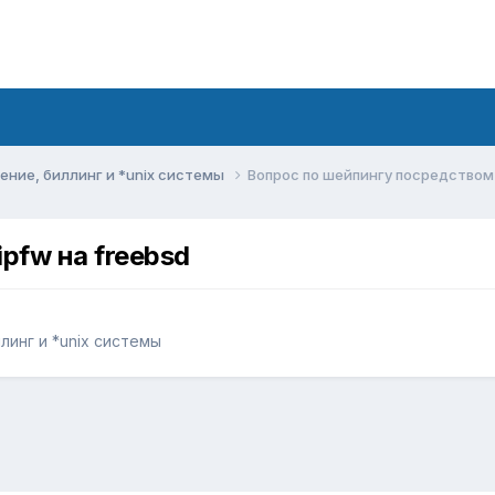
ние, биллинг и *unix системы
Вопрос по шейпингу посредством 
pfw на freebsd
инг и *unix системы