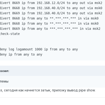
divert 8669 ip from 192.168.12.0/24 to any out via msk2

divert 8668 ip from 192.168.40.0/24 to any out via msk0

divert 8669 ip from 192.168.40.0/24 to any out via msk2

divert 8668 ip from any to **.***.***.*** in via msk0

divert 8668 ip from any to **.***.***.*** in via msk0

divert 8669 ip from any to ***.***.***.*** in via msk2

heck-state

deny log logamount 1000 ip from any to any

казал:
блемы
 сегодня как начнется затык, приложу вывод pipe show.