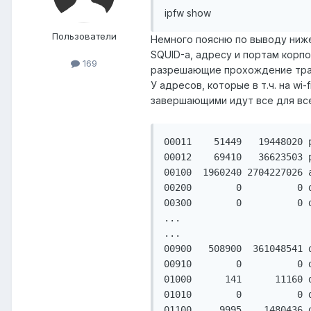
ipfw show
Пользователи
Немного поясню по выводу ниже
SQUID-а, адресу и портам корп
169
разрешающие прохождение трафи
У адресов, которые в т.ч. на wi-
завершающими идут все для вс
00011    51449   19448020 
00012    69410   36623503 
00100  1960240 2704227026 
00200        0          0 
00300        0          0 
...

...

00900   508900  361048541 
00910        0          0 
01000      141      11160 
01010        0          0 
01100     9995    1480436 