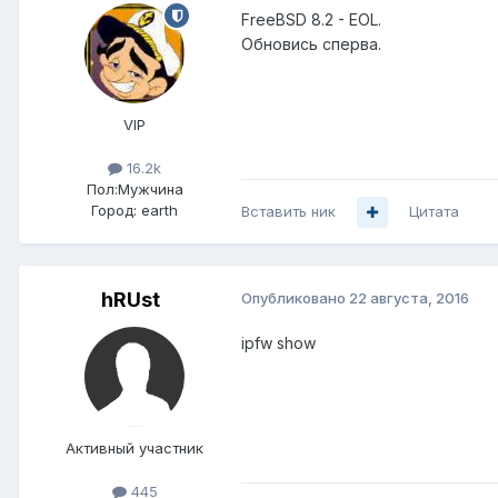
FreeBSD 8.2 - EOL.
Обновись сперва.
VIP
16.2k
Пол:
Мужчина
Город:
earth
Вставить ник
Цитата
hRUst
Опубликовано
22 августа, 2016
ipfw show
Активный участник
445