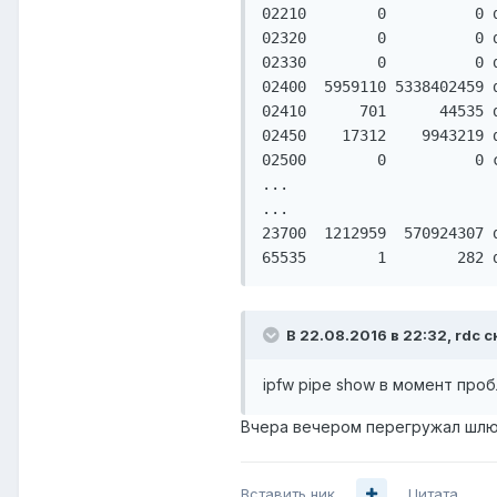
02210        0          0 
02320        0          0 
02330        0          0 
02400  5959110 5338402459 
02410      701      44535 
02450    17312    9943219 
02500        0          0 c
...

...

23700  1212959  570924307 
В 22.08.2016 в 22:32, rdc с
ipfw pipe show в момент про
Вчера вечером перегружал шлюз,
Вставить ник
Цитата