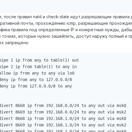
, после правил natd и check-state идут разрешающие правила
оративной почты, прохождению icmp, разрешающие прохожден
ка правила под определенные IP и конкретные нужды, дабы н
fi точках, которые нужно зашейпить, доступ наружу полный и прямо
ех запрещено.
pipe 1 ip from any to table(1) out

pipe 2 ip from table(1) to any in

allow ip from any to any via lo0

deny ip from any to 127.0.0.0/8

deny ip from 127.0.0.0/8 to any

divert 8668 ip from 192.168.0.0/24 to any out via msk0

divert 8669 ip from 192.168.0.0/24 to any out via msk2

divert 8668 ip from 192.168.1.0/24 to any out via msk0

divert 8669 ip from 192.168.1.0/24 to any out via msk2

divert 8668 ip from 192.168.2.0/24 to any out via msk0
