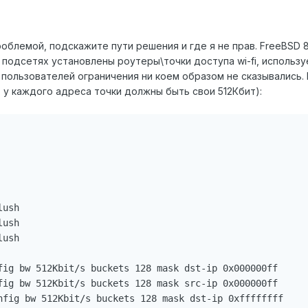
облемой, подскажите пути решения и где я не прав. FreeBSD 8
 подсетях установлены роутеры\точки доступа wi-fi, использ
их пользователей ограничения ни коем образом не сказывалис
 у каждого адреса точки должны быть свои 512Кбит):


ush 

ush 

ush 

fig bw 512Kbit/s buckets 128 mask dst-ip 0x000000ff 

fig bw 512Kbit/s buckets 128 mask src-ip 0x000000ff 

nfig bw 512Kbit/s buckets 128 mask dst-ip 0xffffffff 
