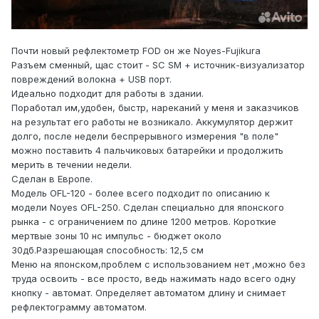
Почти новый рефлектометр FOD он же Noyes-Fujikura
Разъем сменный, щас стоит - SC SM + источник-визуализатор
повреждений волокна + USB порт.
Идеально подходит для работы в здании.
Поработал им,удобен, быстр, нареканий у меня и заказчиков
на результат его работы не возникало. Аккумулятор держит
долго, после недели беспрерывного измерения "в поле"
можно поставить 4 пальчиковых батарейки и продолжить
мерить в течении недели.
Cделан в Европе.
Модель OFL-120 - более всего подходит по описанию к
модели Noyes OFL-250. Сделан специально для японского
рынка - с ограничением по длине 1200 метров. Короткие
мертвые зоны 10 нс импульс - бюджет около
30дб.Разрешающая способность: 12,5 см
Меню на японском,проблем с использованием нет ,можно без
труда освоить - все просто, ведь нажимать надо всего одну
кнопку - автомат. Определяет автоматом длину и снимает
рефлектограмму автоматом.