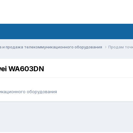
а и продажа телекоммуникационного оборудования
Продам точк
wei WA603DN
икационного оборудования