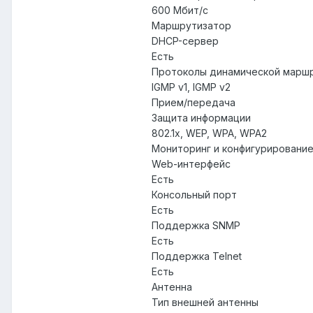
600 Мбит/с
Маршрутизатор
DHCP-сервер
Есть
Протоколы динамической марш
IGMP v1, IGMP v2
Прием/передача
Защита информации
802.1x, WEP, WPA, WPA2
Мониторинг и конфигурировани
Web-интерфейс
Есть
Консольный порт
Есть
Поддержка SNMP
Есть
Поддержка Telnet
Есть
Антенна
Тип внешней антенны