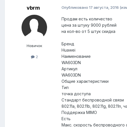
vbrm
Опубликовано
17 августа, 2016
(из
Продам есть количество
цена за штуку 9000 рублей
на кол-во от 5 штук скидка
Бренд
Новичок
Huawei
Наименование
2
WA603DN
Артикул
WA603DN
Общие характеристики
Тип
точка доступа
Стандарт беспроводной связи
802.11a, 802.11b, 802.11g, 802.1
Поддержка MIMO
Есть
Макс. скорость беспроводного