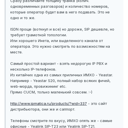
Сразу различайте толщину транка (колич.
одновременных разговоров) и количество номеров,
которые оператор будет вам в него подавать. Это не
одно и то же.
ISDN проще (воткнул и все) но дороже, SIP дешевле, но
требует грамотной топологии.
Или хорошего Инета, или выделенного канала от
оператора. Это нужно смотреть по возможностям на
месте.
Самый простой вариант - взять недорогую IP PBX и
несколько IP-телефонов.
Из китайчих одна из самых приличных ИМХО - Yeastar.
Например - Yeastar S20, полный набор всяких фичей,
web-морда, провижининг etc.
Прямо CUCM, только маленький совсем. :-)
http://www.ipmatica.ru/products/?wid=337
- это сайт
дистрибьютора, они же и саппорт.
Телефоны смотрите по вкусу, ИМХО опять же - самые
офисные - Yealink SIP-T23 или Yealink SIP-T21.