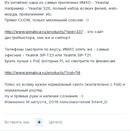
Из китайчих одна из самых приличных ИМХО - Yeastar.
Например - Yeastar S20, полный набор всяких фичей, web-
морда, провижининг etc.
Прямо CUCM, только маленький совсем. :-)
http://www.ipmatica.ru/products/?wid=337
- это сайт
дистрибьютора, они же и саппорт.
Телефоны смотрите по вкусу, ИМХО опять же - самые
офисные - Yealink SIP-T23 или Yealink SIP-T21.
Брать лучше с PoE (которые P), но смотрите по финансам.
http://www.ipmatica.ru/products/?cid=114
Плюс ко всему нужен нормальный свитч (желательно с PoE) и
нормальный роутер.
Ну и прямые руки и наличие сознания. :-)
Изменено
16 августа, 2016
пользователем Silent_D
Вставить ник
Цитата