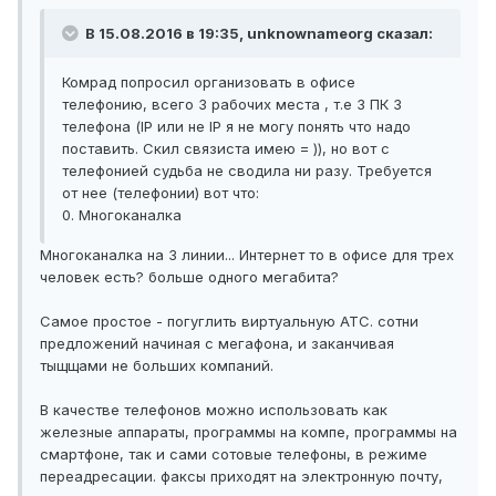
В 15.08.2016 в 19:35, unknownameorg сказал:
Комрад попросил организовать в офисе
телефонию, всего 3 рабочих места , т.е 3 ПК 3
телефона (IP или не IP я не могу понять что надо
поставить. Скил связиста имею = )), но вот с
телефонией судьба не сводила ни разу. Требуется
от нее (телефонии) вот что:
0. Многоканалка
Многоканалка на 3 линии... Интернет то в офисе для трех
человек есть? больше одного мегабита?
Самое простое - погуглить виртуальную АТС. сотни
предложений начиная с мегафона, и заканчивая
тыщщами не больших компаний.
В качестве телефонов можно использовать как
железные аппараты, программы на компе, программы на
смартфоне, так и сами сотовые телефоны, в режиме
переадресации. факсы приходят на электронную почту,