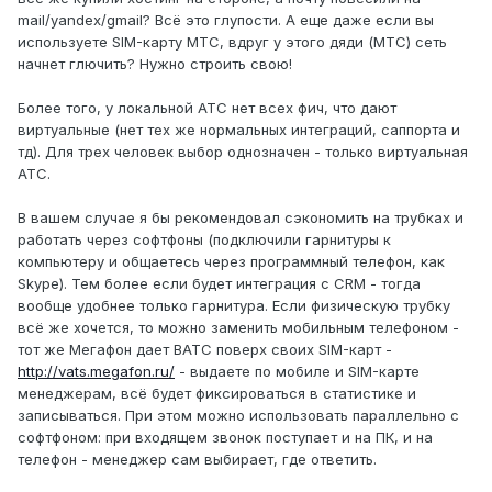
mail/yandex/gmail? Всё это глупости. А еще даже если вы
используете SIM-карту МТС, вдруг у этого дяди (МТС) сеть
начнет глючить? Нужно строить свою!
Более того, у локальной АТС нет всех фич, что дают
виртуальные (нет тех же нормальных интеграций, саппорта и
тд). Для трех человек выбор однозначен - только виртуальная
АТС.
В вашем случае я бы рекомендовал сэкономить на трубках и
работать через софтфоны (подключили гарнитуры к
компьютеру и общаетесь через программный телефон, как
Skype). Тем более если будет интеграция с CRM - тогда
вообще удобнее только гарнитура. Если физическую трубку
всё же хочется, то можно заменить мобильным телефоном -
тот же Мегафон дает ВАТС поверх своих SIM-карт -
http://vats.megafon.ru/
- выдаете по мобиле и SIM-карте
менеджерам, всё будет фиксироваться в статистике и
записываться. При этом можно использовать параллельно с
софтфоном: при входящем звонок поступает и на ПК, и на
телефон - менеджер сам выбирает, где ответить.