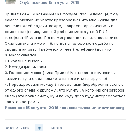
Опубликовано
15 августа, 2016
Привет всем ! Я новенький на форуме, прошу помощи, т.к у
самого мозгов не хватает разобраться что мне нужно для
решения моей задачи. Комрад попросил организовать в
офисе телефонию, всего 3 рабочих места , т.е 3 ПК 3
телефона (IP или не IP я не могу понять что надо поставить.
Скил связиста имею = )), но вот с телефонией судьба не
сводила ни разу. Требуется от нее (телефонии) вот что:
0. Многоканалка
1. Входящие вызовы
2. Исходящие вызовы
3. Голосовое меню ( типа Привет! Мы такая то компания ,
нажмите туда сюда попадете на того или на другого)
4. Переадресация между 3 телефонами (перебросить звонок
от одного спеца к другому), что купить , у кого (из операторов
связи) что подключить, ну и по ходу дела буду интересоваться
как что настроить!
Изменено
15 августа, 2016
пользователем unknownameorg
Вставить ник
Цитата