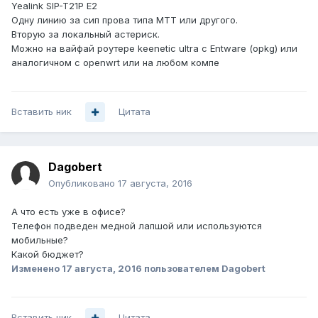
Yealink SIP-T21P E2
Одну линию за сип прова типа МТТ или другого.
Вторую за локальный астериск.
Можно на вайфай роутере keenetic ultra с Entware (opkg) или
аналогичном с openwrt или на любом компе
Вставить ник
Цитата
Dagobert
Опубликовано
17 августа, 2016
А что есть уже в офисе?
Телефон подведен медной лапшой или используются
мобильные?
Какой бюджет?
Изменено
17 августа, 2016
пользователем Dagobert
Вставить ник
Цитата