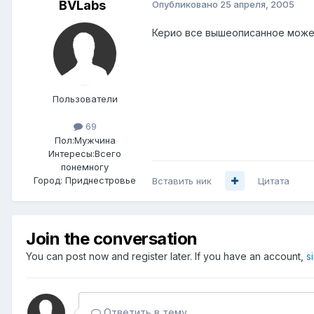
BVLabs
Опубликовано
25 апреля, 2005
Керио все вышеописанное мож
Пользователи
69
Пол:
Мужчина
Интересы:
Всего
понемногу
Город:
Приднестровье
Вставить ник
Цитата
Join the conversation
You can post now and register later. If you have an account,
s
Ответить в тему...