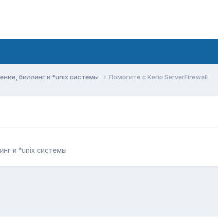
ние, биллинг и *unix системы
Помогите с Kerio ServerFirewall
нг и *unix системы