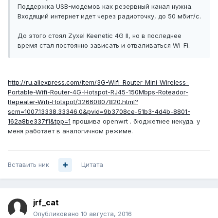
Поддержка USB-модемов как резервный канал нужна.
Входящий интернет идет через радиоточку, до 50 мбит/с.
До этого стоял Zyxel Keenetic 4G II, но в последнее
время стал постоянно зависать и отваливаться Wi-Fi.
http://ru.aliexpress.com/item/3G-Wifi-Router-Mini-Wireless-
Portable-Wifi-Router-4G-Hotspot-RJ45-150Mbps-Roteador-
Repeater-Wifi-Hotspot/32660807820.html?
scm=1007.13338.33346.0&pvid=9b3708ce-51b3-4d4b-8801-
162a8be337f1&tpp=1
прошива openwrt . бюджетнее некуда. у
меня работает в аналогичном режиме.
Вставить ник
Цитата
jrf_cat
Опубликовано
10 августа, 2016