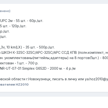
енено)
PC 2м - 55 шт. - 60р./шт.
 шт. - 120р./шт.
р./шт.
/шт.
v, 10 km(LX) - 35 шт. - 500р./шт.
ШКОН К-32SC-32SC/APC-32SC/APC ССД КПВ (полн.комплект, новы
. укомплектованы(пигтейлы,адаптеры) на 8 портов(1шт.) - 800 р
ктован - 1 шт. - 700 р.
R-UT-07-01 Simplex G652D - 2000 м. - 4 р./м
ской области г.Новокузнецк, писать в личку или ya.hoz2010@y
ователем HZ2010