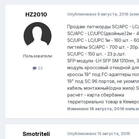
HZ2010
Опубликовано
9 августа, 2016
(изм
Продам: патчкорды SC/APC - LC/U
SC/APC - LC/UPC(двойные)2м - 45
SC/UPC - LC/UPC 1м - 160 шт. - 60
пигтейлы SC/APC - 700 шт. - 20р.
SC/UPC - 150 шт. - 23 р./шт.
Пользователи
SFP-модули -LH SFP SM 1310nm, 3,3
модуль кроссовый откидной для 
22
кроссы 19" под FC-адаптеры полн
19" под SC 96 портов, не укомпле
кабель монтажный(одна жила) SN
расчёт - карта сбербанка
территориально товар в Кемеров
Изменено
18 августа, 2016
польз
Smotriteli
Опубликовано
15 августа, 2016