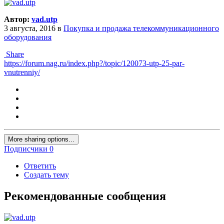
Автор:
vad.utp
3 августа, 2016
в
Покупка и продажа телекоммуникационного
оборудования
Share
https://forum.nag.ru/index.php?/topic/120073-utp-25-par-
vnutrenniy/
More sharing options...
Подписчики
0
Ответить
Создать тему
Рекомендованные сообщения