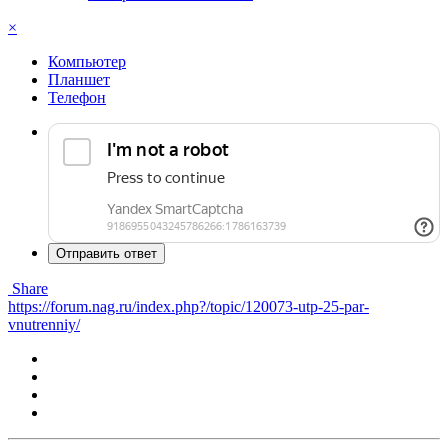
×
Компьютер
Планшет
Телефон
Отправить ответ
Share
https://forum.nag.ru/index.php?/topic/120073-utp-25-par-
vnutrenniy/