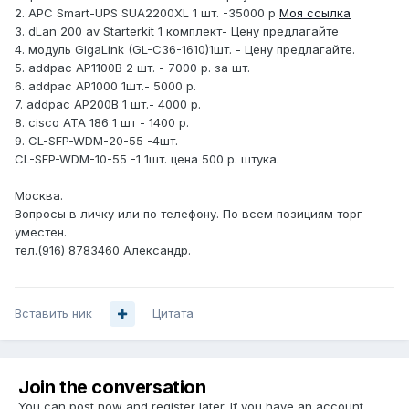
2. APC Smart-UPS SUA2200XL 1 шт. -35000 р
Моя ссылка
3. dLan 200 av Starterkit 1 комплект- Цену предлагайте
4. модуль GigaLink (GL-C36-1610)1шт. - Цену предлагайте.
5. addpac AP1100B 2 шт. - 7000 р. за шт.
6. addpac AP1000 1шт.- 5000 р.
7. addpac AP200B 1 шт.- 4000 р.
8. cisco ATA 186 1 шт - 1400 р.
9. CL-SFP-WDM-20-55 -4шт.
CL-SFP-WDM-10-55 -1 1шт. цена 500 р. штука.
Москва.
Вопросы в личку или по телефону. По всем позициям торг
уместен.
тел.(916) 8783460 Александр.
Вставить ник
Цитата
Join the conversation
You can post now and register later. If you have an account,