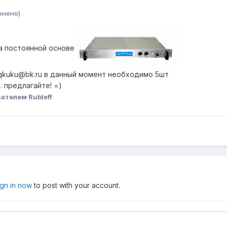
енено)
а постоянной основе
 qkuku@bk.ru в данный момент необходимо 5шт
. предлагайте! =)
ателем Rubleff
ign in now
to post with your account.