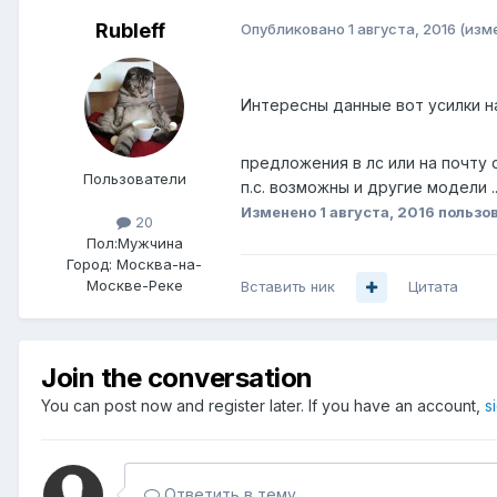
Rubleff
Опубликовано
1 августа, 2016
(изм
Интересны данные вот усилки н
предложения в лс или на почту
Пользователи
п.с. возможны и другие модели ..
Изменено
1 августа, 2016
пользов
20
Пол:
Мужчина
Город:
Москва-на-
Москве-Реке
Вставить ник
Цитата
Join the conversation
You can post now and register later. If you have an account,
s
Ответить в тему...