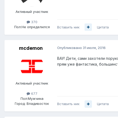
Активный участник
370
Пол:
Не определился
Вставить ник
Цитата
mcdemon
Опубликовано
31 июля, 2016
ВАУ! Дети, сами захотели пору
прям уже фантастика, большинст
Активный участник
677
Пол:
Мужчина
Город:
Владивосток
Вставить ник
Цитата