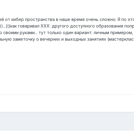
тей от кибер пространства в наше время очень сложно. Я по э
)...(((как говаривал XXX: другого доступного образования поп
о своими руками... тут только один вариант: личным примером
ьную заметочку о вечерних и выходных занятиях (мастеркласса