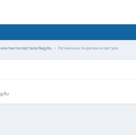
контента портала Nag.Ru
Пятничное: поделки из витухи
g.Ru