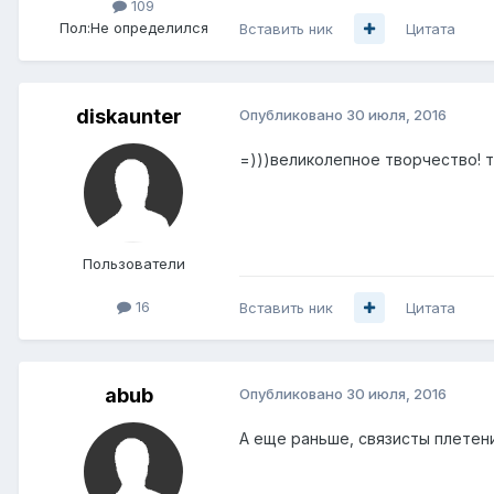
109
Пол:
Не определился
Вставить ник
Цитата
diskaunter
Опубликовано
30 июля, 2016
=)))великолепное творчество! т
Пользователи
16
Вставить ник
Цитата
abub
Опубликовано
30 июля, 2016
А еще раньше, связисты плетени