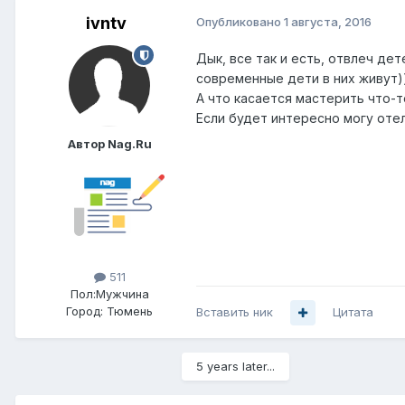
ivntv
Опубликовано
1 августа, 2016
Дык, все так и есть, отвлеч де
современные дети в них живут))
А что касается мастерить что-т
Если будет интересно могу отел
Автор Nag.Ru
511
Пол:
Мужчина
Город:
Тюмень
Вставить ник
Цитата
5 years later...