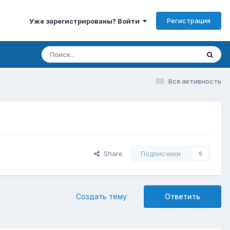
Регистрация
Уже зарегистрированы? Войти
Вся активность
Share
Подписчики
0
Создать тему
Ответить