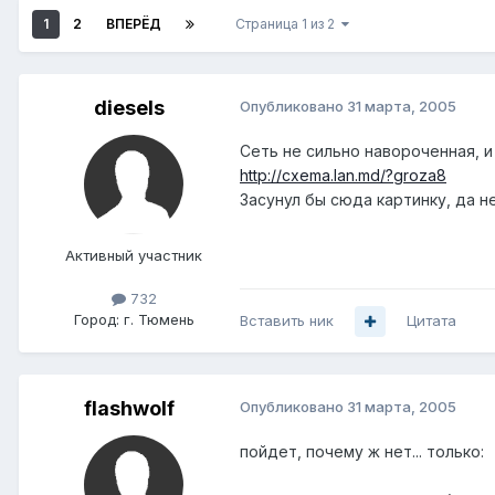
1
2
ВПЕРЁД
Страница 1 из 2
diesels
Опубликовано
31 марта, 2005
Сеть не сильно навороченная, и
http://cxema.lan.md/?groza8
Засунул бы сюда картинку, да н
Активный участник
732
Город:
г. Тюмень
Вставить ник
Цитата
flashwolf
Опубликовано
31 марта, 2005
пойдет, почему ж нет... только: