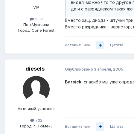
видел. можно что то другое 
VIP
да и с разряднеком такая же 
2.3k
Вместо защ. диода - штучки три
Пол:
Мужчина
Вместо разрадника - варистор, 
Город:
Cone Forest
Вставить ник
Цитата
diesels
Опубликовано
3 апреля, 2005
Barsick
, спасибо мы уже опред
Активный участник
732
Город:
г. Тюмень
Вставить ник
Цитата