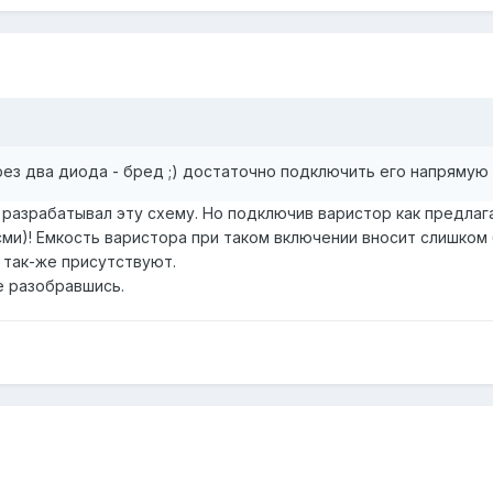
ез два диода - бред ;) достаточно подключить его напрямую к
 разрабатывал эту схему. Но подключив варистор как предлага
сми)! Емкость варистора при таком включении вносит слишком
 так-же присутствуют.
е разобравшись.