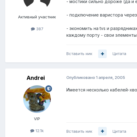
- мостики сильно дороже (да и 
- подключение варистора через 
Активный участник
- экономить на tvs и разрядник
387
каждому порту - свои элементы,
Вставить ник
Цитата
Andrei
Опубликовано
1 апреля, 2005
Имеется несколько кабелей-хвост
VIP
12.1k
Вставить ник
Цитата