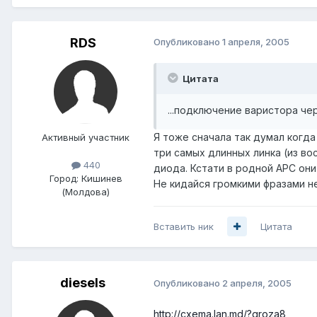
RDS
Опубликовано
1 апреля, 2005
Цитата
...подключение варистора чер
Я тоже сначала так думал когда
Активный участник
три самых длинных линка (из во
440
диода. Кстати в родной АРС они
Город:
Кишинев
Не кидайся громкими фразами н
(Молдова)
Вставить ник
Цитата
diesels
Опубликовано
2 апреля, 2005
http://cxema.lan.md/?groza8