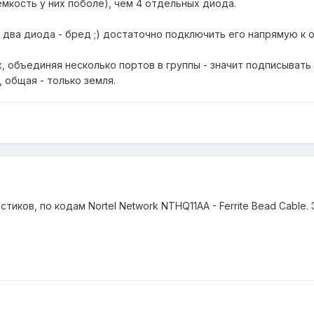
емкость у них поболе), чем 4 отдельных диода.
два диода - бред ;) достаточно подключить его напрямую к о
ах, объединяя несколько портов в группы - значит подписыват
 общая - только земля.
иков, по кодам Nortel Network NTHQ11AA - Ferrite Bead Cable.