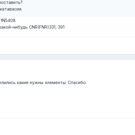
поставить?
катавасия.
 1N5408
какой-нибудь CNR(FNR)331, 391
елились какие нужны элементы. Спасибо.