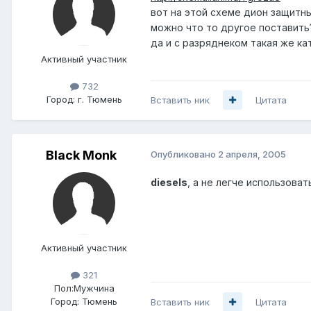
вот на этой схеме дион защитный
можно что то другое поставить
да и с разряднеком такая же ка
Активный участник
732
Город:
г. Тюмень
Вставить ник
Цитата
Black Monk
Опубликовано
2 апреля, 2005
diesels
, а не легче использова
Активный участник
321
Пол:
Мужчина
Город:
Тюмень
Вставить ник
Цитата