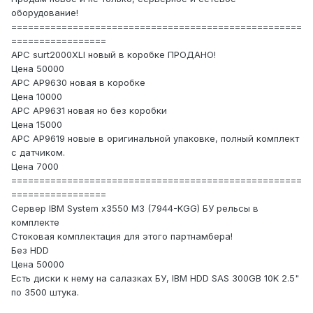
оборудование!
====================================================
=================
APC surt2000XLI новый в коробке ПРОДАНО!
Цена 50000
APC AP9630 новая в коробке
Цена 10000
APC AP9631 новая но без коробки
Цена 15000
APC AP9619 новые в оригинальной упаковке, полный комплект
с датчиком.
Цена 7000
====================================================
=================
Сервер IBM System x3550 M3 (7944-KGG) БУ рельсы в
комплекте
Стоковая комплектация для этого партнамбера!
Без HDD
Цена 50000
Есть диски к нему на салазках БУ, IBM HDD SAS 300GB 10K 2.5"
по 3500 штука.