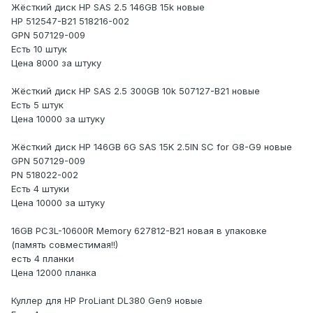
Жёсткий диск HP SAS 2.5 146GB 15k новые
HP 512547-B21 518216-002
GPN 507129-009
Есть 10 штук
Цена 8000 за штуку
Жёсткий диск HP SAS 2.5 300GB 10k 507127-B21 новые
Есть 5 штук
Цена 10000 за штуку
Жёсткий диск HP 146GB 6G SAS 15K 2.5IN SC for G8-G9 новые
GPN 507129-009
PN 518022-002
Есть 4 штуки
Цена 10000 за штуку
16GB PC3L-10600R Memory 627812-B21 новая в упаковке
(память совместимая!!)
есть 4 планки
Цена 12000 планка
Куллер для HP ProLiant DL380 Gen9 новые