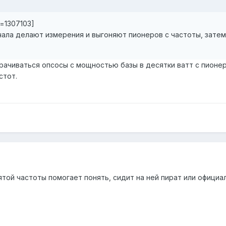
t=1307103]
ла делают измерения и выгоняют пионеров с частоты, затем у
орачиваться опсосы с мощностью базы в десятки ватт с пионе
стот.
ой частоты помогает понять, сидит на ней пират или официал,