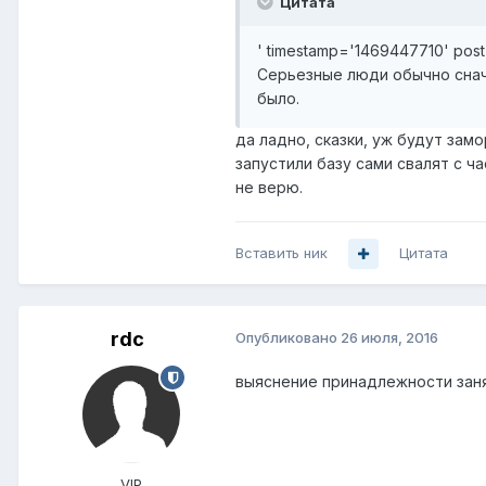
Цитата
' timestamp='1469447710' pos
Серьезные люди обычно снача
было.
да ладно, сказки, уж будут зам
запустили базу сами свалят с ча
не верю.
Вставить ник
Цитата
rdc
Опубликовано
26 июля, 2016
выяснение принадлежности занят
VIP