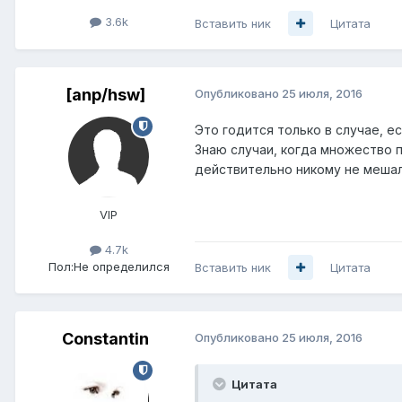
3.6k
Вставить ник
Цитата
[anp/hsw]
Опубликовано
25 июля, 2016
Это годится только в случае, е
Знаю случаи, когда множество п
действительно никому не мешал
VIP
4.7k
Пол:
Не определился
Вставить ник
Цитата
Constantin
Опубликовано
25 июля, 2016
Цитата