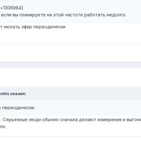
t=1306984]
, если вы планируете на этой частоте работать недолго.
ает нюхать эфир переодически
antin сказал:
р переодически
т. Серьезные люди обычно сначала делают измерения и выгоня
ло.