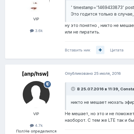
' timestamp='1469433873' pos
Это годится только в случае
VIP
ну это понятно , никто не меш
3.6k
или не пиратить.
Вставить ник
Цитата
[anp/hsw]
Опубликовано
25 июля, 2016
В 25.07.2016 в 11:39, Const
никто не мешает нюхать эфи
Не мешает, но это и не поможе
VIP
наоборот. С тем же LTE так и бы
4.7k
Пол:
Не определился