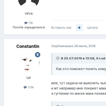
VIPnk
1.1k
Пол:
Не определился
Вставить ник
Цитата
Constantin
Опубликовано
26 июля, 2016
В 25.07.2016 в 13:08, X-Lod
Как это поможет понять ком
VIP
мля, тут задача не выяснять чья
3.6k
и мт например мне покажет маки
а гугление по маске мака покаж