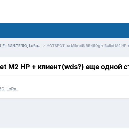
Fi, 3G/LTE/5G, LoRa...
HOTSPOT на Mikrotik RB450g + Bullet M2 HP
let M2 HP + клиент(wds?) еще одной 
G, LoRa...