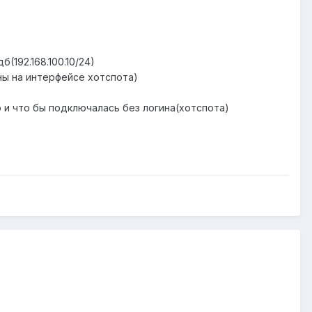
(192.168.100.10/24)
аны на интерфейсе хотспота)
 и что бы подключалась без логина(хотспота)