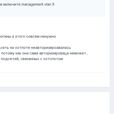
.2 в включите management vlan X
логины а этого совсем ненужно
дсеть на хотпоте неавторизироавалась
 ... потому как она сама авторизироваца неможет...
з подсетей, связанных с хотспотом