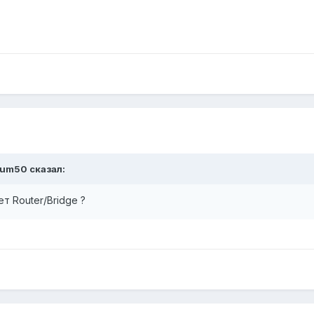
num50 сказал:
т Router/Bridge ?