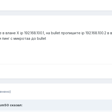
влане Х ip 192.168.100.1, на bullet пропишите ip 192.168.100.2 
пинг с микротаа до bullet
енено)
num50 сказал: