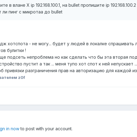
 в влане Х ip 192.168.100.1, на bullet пропишите ip 192.168.100
ли пинг с микротаа до bullet
ж хотспота - не могу... будет у людей в локалке спрашивать 
ов булитки !
ще подсеть непроблема но как сделать что бы эта вторая по
 устройство пустит а так ... меня тупо хот спот к ней непускает
об привязки разграничения прав на авторизацию для каждой и
вателем z0f
ign in now
to post with your account.