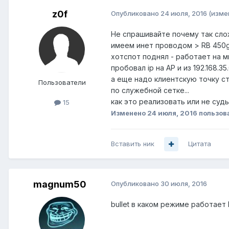
z0f
Опубликовано
24 июля, 2016
(изме
Не спрашивайте почему так сло
имеем инет проводом > RB 450g вн
хотспот поднял - работает на м
пробовал ip на AP и из 192.168.35.
а еще надо клиентскую точку с
Пользователи
по служебной сетке...
как это реализовать или не суд
15
Изменено
24 июля, 2016
пользов
Вставить ник
Цитата
magnum50
Опубликовано
30 июля, 2016
bullet в каком режиме работает 