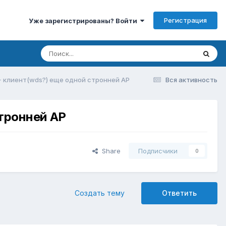
Регистрация
Уже зарегистрированы? Войти
 + клиент(wds?) еще одной стронней AP
Вся активность
стронней AP
Share
Подписчики
0
Создать тему
Ответить