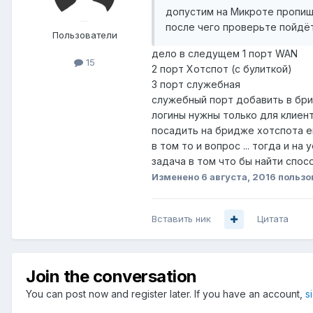
допустим на Микроте пропишите
после чего проверьте пойдёт 
Пользователи
дело в следущем 1 порт WAN
15
2 порт Хотспот (с булиткой)
3 порт служебная
служебный порт добавить в брид
логины нужны только для клиент
посадить на бридже хотспота е
в том то и вопрос ... тогда и на
задача в том что бы найти спос
Изменено
6 августа, 2016
пользо
Вставить ник
Цитата
Join the conversation
You can post now and register later. If you have an account,
s