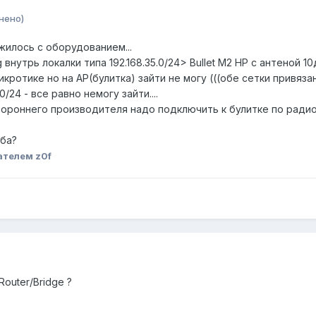
нено)
жилось с оборудованием...
утрь локалки типа 192.168.35.0/24> Bullet M2 HP с антеной 10дб
икротике но на AP(булитка) зайти не могу (((обе сетки привяз
0/24 - все равно немогу зайти....
тороннего производителя надо подключить к булитке по радио
ьба?
ателем z0f
Router/Bridge ?