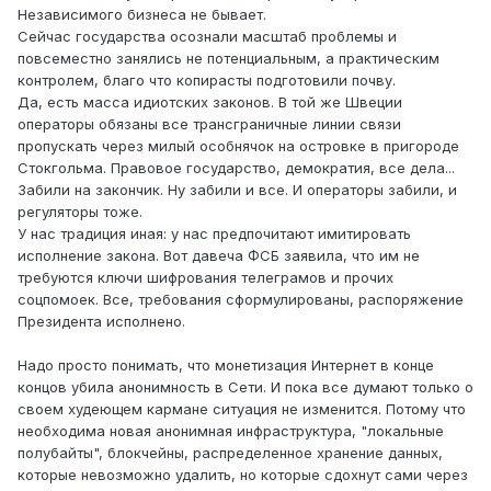
Независимого бизнеса не бывает.
Сейчас государства осознали масштаб проблемы и
повсеместно занялись не потенциальным, а практическим
контролем, благо что копирасты подготовили почву.
Да, есть масса идиотских законов. В той же Швеции
операторы обязаны все трансграничные линии связи
пропускать через милый особнячок на островке в пригороде
Стокгольма. Правовое государство, демократия, все дела...
Забили на закончик. Ну забили и все. И операторы забили, и
регуляторы тоже.
У нас традиция иная: у нас предпочитают имитировать
исполнение закона. Вот давеча ФСБ заявила, что им не
требуются ключи шифрования телеграмов и прочих
соцпомоек. Все, требования сформулированы, распоряжение
Президента исполнено.
Надо просто понимать, что монетизация Интернет в конце
концов убила анонимность в Сети. И пока все думают только о
своем худеющем кармане ситуация не изменится. Потому что
необходима новая анонимная инфраструктура, "локальные
полубайты", блокчейны, распределенное хранение данных,
которые невозможно удалить, но которые сдохнут сами через