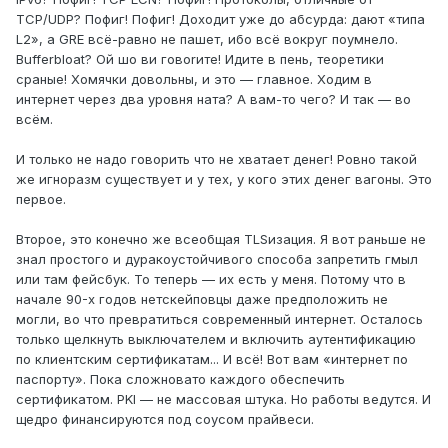
TCP/UDP? Пофиг! Пофиг! Доходит уже до абсурда: дают «типа
L2», а GRE всё-равно не пашет, ибо всё вокруг поумнело.
Bufferbloat? Ой шо ви говоrите! Идите в пень, теоретики
сраные! Хомячки довольны, и это — главное. Ходим в
интернет через два уровня ната? А вам-то чего? И так — во
всём.
И только не надо говорить что не хватает денег! Ровно такой
же игноразм существует и у тех, у кого этих денег вагоны. Это
первое.
Второе, это конечно же всеобщая TLSизация. Я вот раньше не
знал простого и дуракоустойчивого способа запретить гмыл
или там фейсбук. То теперь — их есть у меня. Потому что в
начале 90-х годов нетскейповцы даже предположить не
могли, во что превратиться современный интернет. Осталось
только щелкнуть выключателем и включить аутентификацию
по клиентским сертификатам... И всё! Вот вам «интернет по
паспорту». Пока сложновато каждого обеспечить
сертификатом. PKI — не массовая штука. Но работы ведутся. И
щедро финансируются под соусом прайвеси.