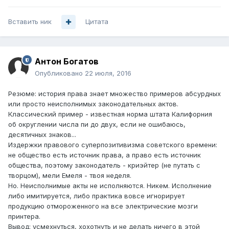
Вставить ник
Цитата
Антон Богатов
Опубликовано
22 июля, 2016
Резюме: история права знает множество примеров абсурдных
или просто неисполнимых законодательных актов.
Классический пример - известная норма штата Калифорния
об округлении числа пи до двух, если не ошибаюсь,
десятичных знаков...
Издержки правового суперпозитивизма советского времени:
не общество есть источник права, а право есть источник
общества, поэтому законодатель - криэйтер (не путать с
творцом), мели Емеля - твоя неделя.
Но. Неисполнимые акты не исполняются. Никем. Исполнение
либо имитируется, либо практика вовсе игнорирует
продукцию отмороженного на все электрические мозги
принтера.
Вывод: усмехнуться, хохотнуть и не делать ничего в этой