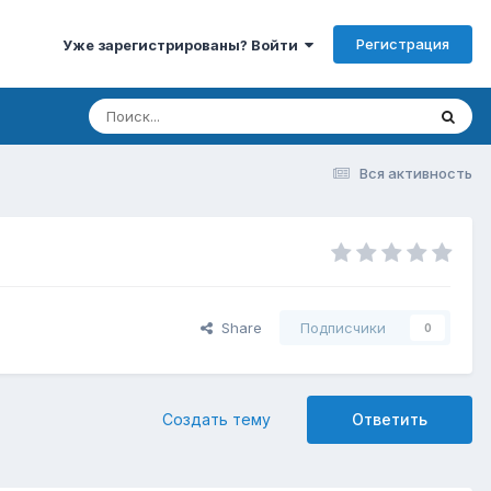
Регистрация
Уже зарегистрированы? Войти
Вся активность
Share
Подписчики
0
Создать тему
Ответить