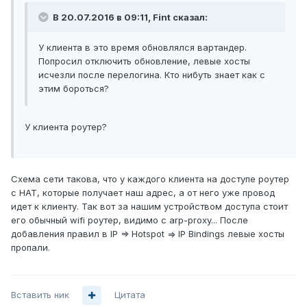
В 20.07.2016 в 09:11, Fint сказал:
У клиента в это время обновлялся вартандер.
Попросил отключить обновление, левые хосты
исчезли после перелогина. Кто нибуть знает как с
этим бороться?
У клиента роутер?
Схема сети такова, что у каждого клиента на доступе роутер
с НАТ, которые получает наш адрес, а от него уже провод
идет к клиенту. Так вот за нашим устройством доступа стоит
его обычный wifi роутер, видимо с arp-proxy... После
добавления правил в IP => Hotspot => IP Bindings левые хосты
пропали.
Вставить ник
Цитата