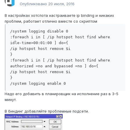
Опубликовано
20 июля, 2016
В настройках хотспота настраиваете ip binding и никаких
проблем, работает отлично вместе со скриптом
/system logging disable 0

:foreach i in [ /ip hotspot host find where 
idle-time>00:01:00 ] do={

/ip hotspot host remove $i

}

:foreach i in [ /ip hotspot host find where 
authorized =no and bypassed =no ] do={

/ip hotspot host remove $i

}

/system logging enable 0
Надо его добавить в планировщик на исполнение раз в 3-5
минут.
В биндинг добавляйте проблемные подсети.