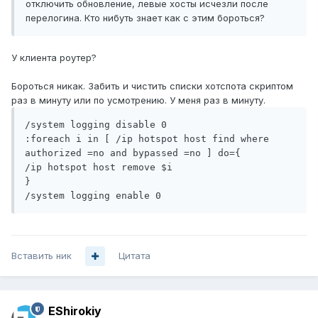
отключить обновление, левые хосты исчезли после
перелогина. Кто нибуть знает как с этим бороться?
У клиента роутер?
Бороться никак. Забить и чистить списки хотспота скриптом
раз в минуту или по усмотрению. У меня раз в минуту.
/system logging disable 0

:foreach i in [ /ip hotspot host find where 
authorized =no and bypassed =no ] do={

/ip hotspot host remove $i

}

/system logging enable 0
Вставить ник
Цитата
EShirokiy