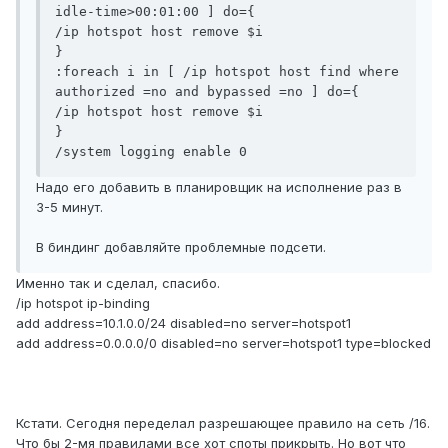
idle-time>00:01:00 ] do={

/ip hotspot host remove $i

}

:foreach i in [ /ip hotspot host find where 
authorized =no and bypassed =no ] do={

/ip hotspot host remove $i

}

/system logging enable 0
Надо его добавить в планировщик на исполнение раз в
3-5 минут.
В биндинг добавляйте проблемные подсети.
Именно так и сделал, спасибо.
/ip hotspot ip-binding
add address=10.1.0.0/24 disabled=no server=hotspot1
add address=0.0.0.0/0 disabled=no server=hotspot1 type=blocked
Кстати. Сегодня переделал разрешающее правило на сеть /16.
Что бы 2-мя правилами все хот споты прикрыть. Но вот что