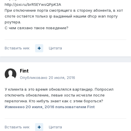
​http://joxi.ru/brR5EYwsQPpK3A​
При отключение порта смотрящего в сторону абонента, в хот
споте остаётся только ip выданный нашим dhcp wan порту
роутера.
С чем связано такое поведение?
Вставить ник
Цитата
Fint
Опубликовано
20 июля, 2016
У клиента в это время обновлялся вартандер. Попросил
отключить обновление, левые хосты исчезли после
перелогина. Кто нибуть знает как с этим бороться?
Изменено
20 июля, 2016
пользователем Fint
Вставить ник
Цитата