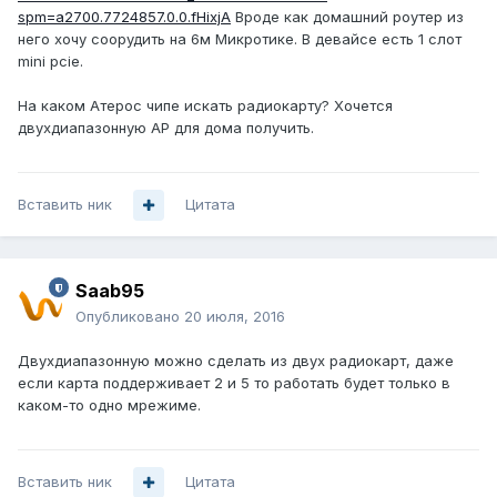
spm=a2700.7724857.0.0.fHixjA
Вроде как домашний роутер из
него хочу соорудить на 6м Микротике. В девайсе есть 1 слот
mini pcie.
На каком Атерос чипе искать радиокарту? Хочется
двухдиапазонную AP для дома получить.
Вставить ник
Цитата
Saab95
Опубликовано
20 июля, 2016
Двухдиапазонную можно сделать из двух радиокарт, даже
если карта поддерживает 2 и 5 то работать будет только в
каком-то одно мрежиме.
Вставить ник
Цитата