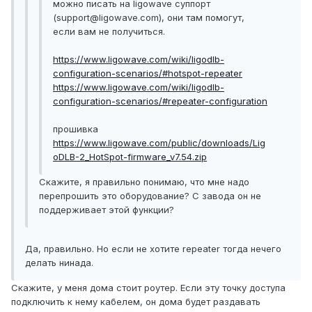
можно писать на ligowave суппорт
(support@ligowave.com), они там помогут,
если вам не получиться.
https://www.ligowave.com/wiki/ligodlb-
configuration-scenarios/#hotspot-repeater
https://www.ligowave.com/wiki/ligodlb-
configuration-scenarios/#repeater-configuration
прошивка
https://www.ligowave.com/public/downloads/Lig
oDLB-2_HotSpot-firmware_v7.54.zip
Скажите, я правильно понимаю, что мне надо
перепрошить это оборудование? С завода он не
поддерживает этой функции?
Да, правильно. Но если не хотите repeater тогда нечего
делать нинада.
Скажите, у меня дома стоит роутер. Если эту точку доступа
подключить к нему кабелем, он дома будет раздавать