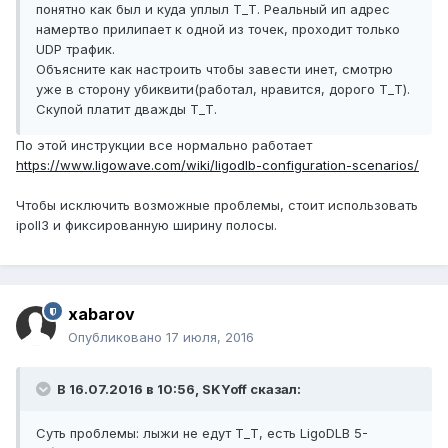
понятно как был и куда уплыл Т_Т. Реальный ип адрес
намертво прилипает к одной из точек, проходит только
UDP трафик.
Объясните как настроить чтобы завести инет, смотрю
уже в сторону убиквити(работал, нравится, дорого Т_Т).
Скупой платит дважды Т_Т.
По этой инструкции все нормально работает
https://www.ligowave.com/wiki/ligodlb-configuration-scenarios/
Чтобы исключить возможные проблемы, стоит использовать
ipoll3 и фиксированную ширину полосы.
xabarov
Опубликовано
17 июля, 2016
В 16.07.2016 в 10:56, SKYoff сказал:
Суть проблемы: лыжи не едут Т_Т, есть LigoDLB 5-