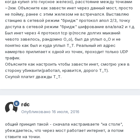
когда купил это гнусное железо), расстояние между точками
~2км. Объясните как завести инет через данный мост, просто
не пойму, ранее с этим железом не встречался. Выставляю
станцию в сетевой режим "бридж" протокол апол 2/3, точку
доступа в сетевой режим "бридж" шифрование впа/впа2 и т.д.
Был инет через 4 протокол tcp ip(после долгих мыканий
чевото завелось, рандомно О_о), был да уплыл о_О и не
понятно как был и куда уплыл Т_Т. Реальный ип адрес
намертво прилипает к одной из точек, проходит только UDP
трафик.
Объясните как настроить чтобы завести инет, смотрю уже в
сторону убиквити(работал, нравится, дорого Т_Т).
Скупой платит дважды Т_Т.
rdc
Опубликовано
16 июля, 2016
общий принцип такой - сначала настраиваете "на столе",
убеждаетесь, что через мост работает интернет, а потом
ставите на точки.