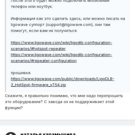
После этого будет можно подключить мобильный
телефон или ноутбук.
Информация как это сделать здесь, или можно писать на
ligowave суппорт (support@ligowave.com), они там
помогут, если вам не получиться.
https://www.ligowave.com/wiki/ligodlb-configuration-
scenarios/#hotspot-repeater
https://www.ligowave.com/wiki/ligodlb-configuration-
scenarios/#repeater-configuration
прошивка
https://www.ligowave.com/public/downloads/LigoDLB-
2_HotSpot-firmware_v7.54.zip
Скажите, я правильно понимаю, что мне надо перепрошить
это оборудование? С завода он не поддерживает этой
функции?
наталья карамышева