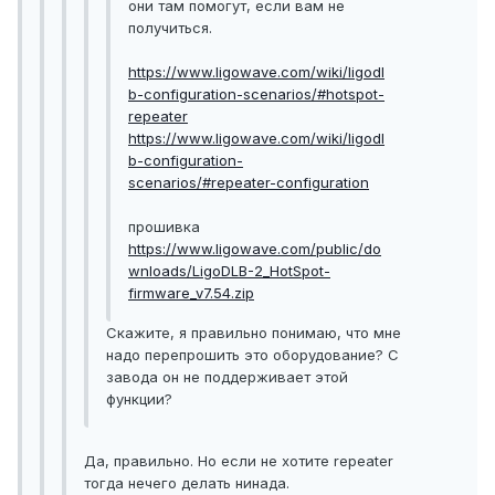
они там помогут, если вам не
получиться.
https://www.ligowave.com/wiki/ligodl
b-configuration-scenarios/#hotspot-
repeater
https://www.ligowave.com/wiki/ligodl
b-configuration-
scenarios/#repeater-configuration
прошивка
https://www.ligowave.com/public/do
wnloads/LigoDLB-2_HotSpot-
firmware_v7.54.zip
Скажите, я правильно понимаю, что мне
надо перепрошить это оборудование? С
завода он не поддерживает этой
функции?
Да, правильно. Но если не хотите repeater
тогда нечего делать нинада.