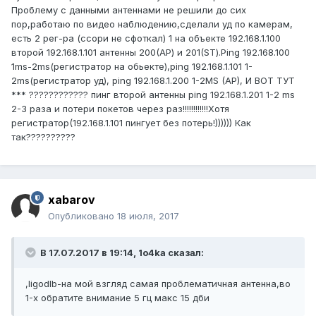
Проблему с данными антеннами не решили до сих
пор,работаю по видео наблюдению,сделали уд по камерам,
есть 2 рег-ра (ссори не сфоткал) 1 на объекте 192.168.1.100
второй 192.168.1.101 антенны 200(AP) и 201(ST).Ping 192.168.100
1ms-2ms(регистратор на обьекте),ping 192.168.1.101 1-
2ms(регистратор уд), ping 192.168.1.200 1-2MS (AP), И ВОТ ТУТ
*** ???????????? пинг второй антенны ping 192.168.1.201 1-2 ms
2-3 раза и потери покетов через раз!!!!!!!!!!!!Хотя
регистратор(192.168.1.101 пингует без потерь!)))))) Как
так??????????
xabarov
Опубликовано
18 июля, 2017
В 17.07.2017 в 19:14, 1o4ka сказал:
,ligodlb-на мой взгляд самая проблематичная антенна,во
1-х обратите внимание 5 гц макс 15 дби