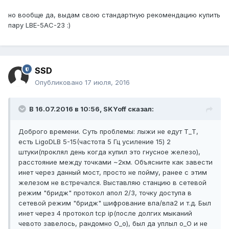
но вообще да, выдам свою стандартную рекомендацию купить
пару LBE-5AC-23 :)
SSD
Опубликовано
17 июля, 2016
В 16.07.2016 в 10:56, SKYoff сказал:
Доброго времени. Суть проблемы: лыжи не едут Т_Т,
есть LigoDLB 5-15(частота 5 Гц усиление 15) 2
штуки(проклял день когда купил это гнусное железо),
расстояние между точками ~2км. Объясните как завести
инет через данный мост, просто не пойму, ранее с этим
железом не встречался. Выставляю станцию в сетевой
режим "бридж" протокол апол 2/3, точку доступа в
сетевой режим "бридж" шифрование впа/впа2 и т.д. Был
инет через 4 протокол tcp ip(после долгих мыканий
чевото завелось, рандомно О_о), был да уплыл о_О и не