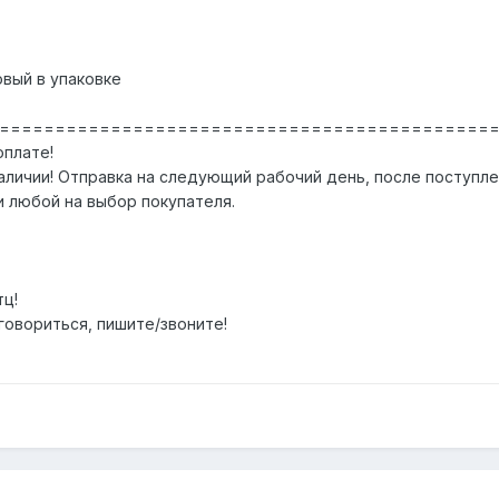
новый в упаковке
============================================
оплате!
аличии! Отправка на следующий рабочий день, после поступле
 любой на выбор покупателя.
тц!
оговориться, пишите/звоните!