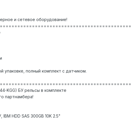
верное и сетевое оборудование!
============================================
е
и
й упаковке, полный комплект с датчиком.
============================================
944-KGG) БУ рельсы в комплекте
го партнамбера!
У, IBM HDD SAS 300GB 10K 2.5"