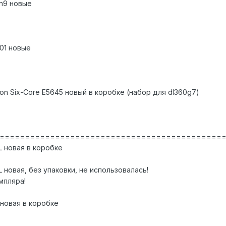
en9 новые
01 новые
on Six-Core E5645 новый в коробке (набор для dl360g7)
============================================
L новая в коробке
 новая, без упаковки, не использовалась!
мпляра!
 новая в коробке