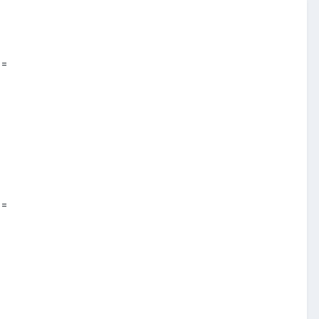
==
==