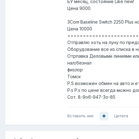
БУ месяц, состояние Like new!
Цена 9000
3Com Baseline Switch 2250 Plus 
Цена 10000
=======================
Отправлю хоть на луну по пред
Оборудование все из списка в н
Отрпавка Деловыми линиями или
нал/безнал
физ/юр
Томск
P.S возможен обмен на авто и е
P.s P.s по цене всегда можно д
Сот. 8-9o6-947-3о-85
Вставить ник
Цитата