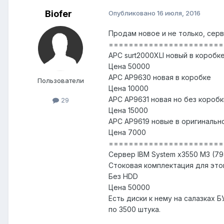
Biofer
Опубликовано
16 июля, 2016
Продам новое и не только, сер
=======================
APC surt2000XLI новый в коробк
Цена 50000
APC AP9630 новая в коробке
Пользователи
Цена 10000
APC AP9631 новая но без коробк
29
Цена 15000
APC AP9619 новые в оригинально
Цена 7000
=======================
Сервер IBM System x3550 M3 (7
Стоковая комплектация для это
Без HDD
Цена 50000
Есть диски к нему на салазках Б
по 3500 штука.