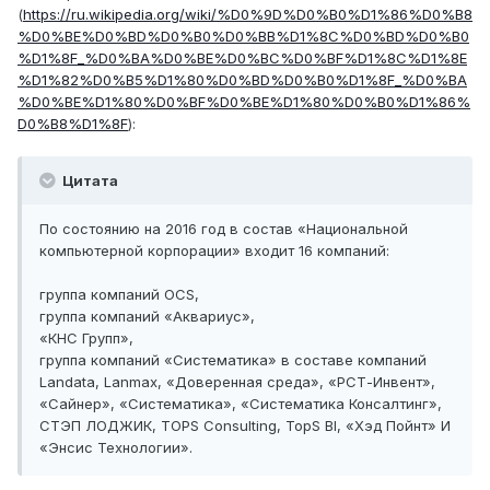
(
https://ru.wikipedia.org/wiki/%D0%9D%D0%B0%D1%86%D0%B8
%D0%BE%D0%BD%D0%B0%D0%BB%D1%8C%D0%BD%D0%B0
%D1%8F_%D0%BA%D0%BE%D0%BC%D0%BF%D1%8C%D1%8E
%D1%82%D0%B5%D1%80%D0%BD%D0%B0%D1%8F_%D0%BA
%D0%BE%D1%80%D0%BF%D0%BE%D1%80%D0%B0%D1%86%
D0%B8%D1%8F
):
Цитата
По состоянию на 2016 год в состав «Национальной
компьютерной корпорации» входит 16 компаний:
группа компаний OCS,
группа компаний «Аквариус»,
«КНС Групп»,
группа компаний «Систематика» в составе компаний
Landata, Lanmax, «Доверенная среда», «РСТ-Инвент»,
«Сайнер», «Систематика», «Систематика Консалтинг»,
СТЭП ЛОДЖИК, TOPS Consulting, TopS BI, «Хэд Пойнт» И
«Энсис Технологии».