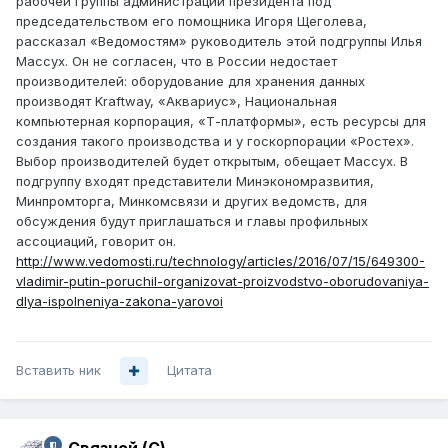
рабочей группы администрации президента под
председательством его помощника Игоря Щеголева,
рассказал «Ведомостям» руководитель этой подгруппы Илья
Массух. Он не согласен, что в России недостает
производителей: оборудование для хранения данных
производят Kraftway, «Аквариус», Национальная
компьютерная корпорация, «Т-платформы», есть ресурсы для
создания такого производства и у госкорпорации «Ростех».
Выбор производителей будет открытым, обещает Массух. В
подгруппу входят представители Минэкономразвития,
Минпромторга, Минкомсвязи и других ведомств, для
обсуждения будут приглашаться и главы профильных
ассоциаций, говорит он.
http://www.vedomosti.ru/technology/articles/2016/07/15/649300-
vladimir-putin-poruchil-organizovat-proizvodstvo-oborudovaniya-
dlya-ispolneniya-zakona-yarovoi
Вставить ник
Цитата