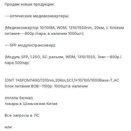
Продам новые продукции:
---оптические медиаконвертеры;
(Медиаконвертор 10/100M, WDM, 1310/1550nm, 20км, с блоком
питания---800р./пара. в наличии 1000шт.)
---SFP модули(трансивер);
(Модуль SFP, 1.25G, SC разъем, WDM, 1310/1550, 3км---800р./
пара 500пар;
(ONT 1*EPON(1490/1310nm,20Km,SC),1*10/100/1000Base-T,AC
блок питания BOB--1100р. 1000шт.в наличии
оплаты безнал.
товары в Шэньчжэне Китая
Все запросы в ЛС
или