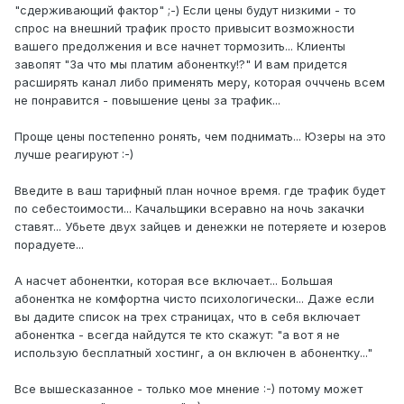
"сдерживающий фактор" ;-) Если цены будут низкими - то
спрос на внешний трафик просто привысит возможности
вашего предолжения и все начнет тормозить... Клиенты
завопят "За что мы платим абонентку!?" И вам придется
расширять канал либо применять меру, которая очччень всем
не понравится - повышение цены за трафик...
Проще цены постепенно ронять, чем поднимать... Юзеры на это
лучше реагируют :-)
Введите в ваш тарифный план ночное время. где трафик будет
по себестоимости... Качальщики всеравно на ночь закачки
ставят... Убьете двух зайцев и денежки не потеряете и юзеров
порадуете...
А насчет абонентки, которая все включает... Большая
абонентка не комфортна чисто психологически... Даже если
вы дадите список на трех страницах, что в себя включает
абонентка - всегда найдутся те кто скажут: "а вот я не
использую бесплатный хостинг, а он включен в абонентку..."
Все вышесказанное - только мое мнение :-) потому может