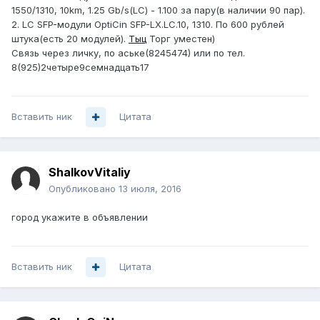
1550/1310, 10km, 1.25 Gb/s(LC) - 1.100 за пару(в наличии 90 пар).
2. LC SFP-модули OptiCin SFP-LX.LC.10, 1310. По 600 рублей
штука(есть 20 модулей).
Тыц
Торг уместен)
Связь через личку, по аське(8245474) или по тел.
8(925)2четыре9семнадцать17
Вставить ник
Цитата
ShalkovVitaliy
Опубликовано
13 июля, 2016
город укажите в объявлении
Вставить ник
Цитата