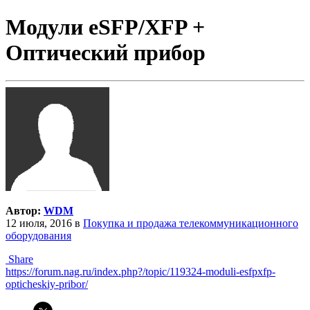
Модули eSFP/XFP +
Оптический прибор
Автор:
WDM
12 июля, 2016
в
Покупка и продажа телекоммуникационного
оборудования
Share
https://forum.nag.ru/index.php?/topic/119324-moduli-esfpxfp-
opticheskiy-pribor/