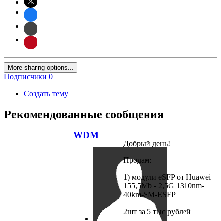
More sharing options...
Подписчики
0
Создать тему
Рекомендованные сообщения
WDM
Добрый день!
Продам:
1) модули eSFP от Huawei
155,5Mb - 2,5G 1310nm-
40km-SM-ESFP
2шт за 5 тыс рублей