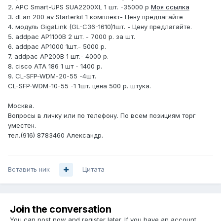
2. APC Smart-UPS SUA2200XL 1 шт. -35000 р
Моя ссылка
3. dLan 200 av Starterkit 1 комплект- Цену предлагайте
4. модуль GigaLink (GL-C36-1610)1шт. - Цену предлагайте.
5. addpac AP1100B 2 шт. - 7000 р. за шт.
6. addpac AP1000 1шт.- 5000 р.
7. addpac AP200B 1 шт.- 4000 р.
8. cisco ATA 186 1 шт - 1400 р.
9. CL-SFP-WDM-20-55 -4шт.
CL-SFP-WDM-10-55 -1 1шт. цена 500 р. штука.
Москва.
Вопросы в личку или по телефону. По всем позициям торг
уместен.
тел.(916) 8783460 Александр.
Вставить ник
Цитата
Join the conversation
You can post now and register later. If you have an account,