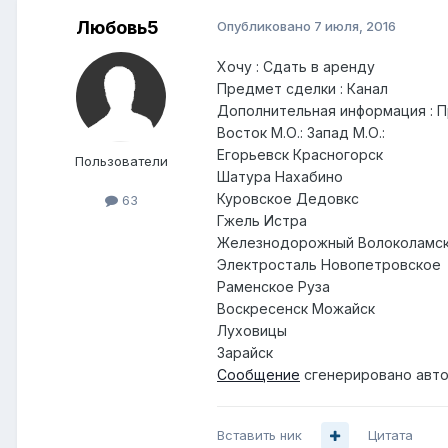
Любовь5
Опубликовано
7 июля, 2016
Хочу : Сдать в аренду
Предмет сделки : Канал
Дополнительная информация : П
Восток М.О.: Запад М.О.:
Егорьевск Красногорск
Пользователи
Шатура Нахабино
Куровское Дедовкс
63
Гжель Истра
Железнодорожный Волоколамс
Электросталь Новопетровское
Раменское Руза
Воскресенск Можайск
Луховицы
Зарайск
Сообщение
сгенерировано авто
Вставить ник
Цитата