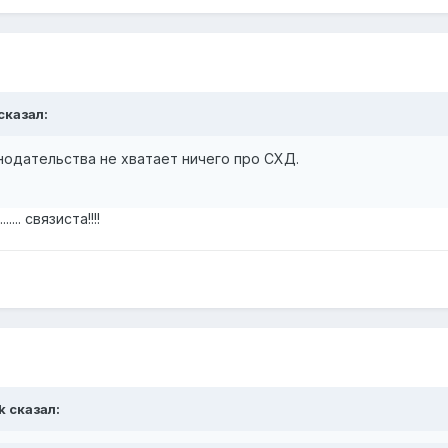
 сказал:
нодательства не хватает ничего про СХД.
.... связиста!!!!
k сказал: