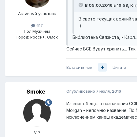
В 05.07.2016 в 19:58, Kir
Активный участник
В свете текущих веяний з
:)
617
Пол:
Мужчина
Библиотека Связиста, - Карл........
Город:
Россия, Омск
Сейчас ВСЕ будут хранить... Та
Вставить ник
Цитата
Smoke
Опубликовано
7 июля, 2016
Из книг обещего назначения CCIE R
Morgan - непомню название. По M
исключением канеш академическ
VIP