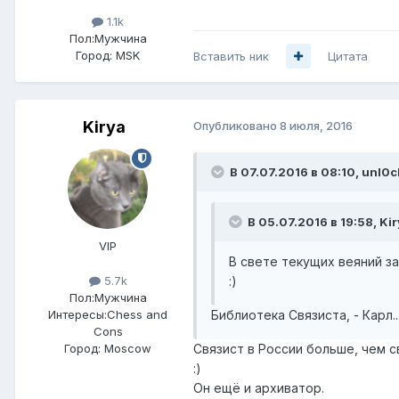
1.1k
Пол:
Мужчина
Город:
MSK
Вставить ник
Цитата
Kirya
Опубликовано
8 июля, 2016
В 07.07.2016 в 08:10, unl0c
В 05.07.2016 в 19:58, Kir
VIP
В свете текущих веяний з
:)
5.7k
Пол:
Мужчина
Библиотека Связиста, - Карл........
Интересы:
Chess and
Cons
Связист в России больше, чем с
Город:
Moscow
:)
Он ещё и архиватор.