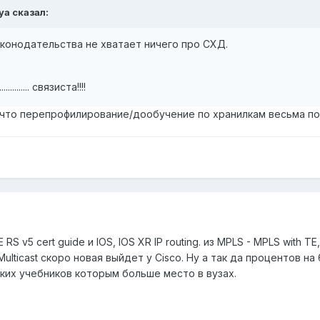
ya сказал:
аконодательства не хватает ничего про СХД.
........ связиста!!!!
к что перепрофилирование/дообучение по хранилкам весьма поле
S v5 cert guide и IOS, IOS XR IP routing. из MPLS - MPLS with TE
ulticast скоро новая выйдет у Cisco. Ну а так да процентов н
их учебников которым больше место в вузах.