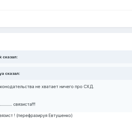
k сказал:
ya сказал:
аконодательства не хватает ничего про СХД.
........ связиста!!!!
вязист ! (перефразируя Евтушенко)