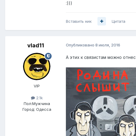
:)))
Вставить ник
Цитата
vlad11
Опубликовано
8 июля, 2016
А этих к связистам можно отнес
VIP
2.1k
Пол:
Мужчина
Город:
Одесса