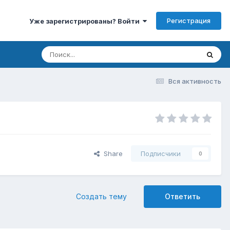
Регистрация
Уже зарегистрированы? Войти
Вся активность
Share
Подписчики
0
Создать тему
Ответить