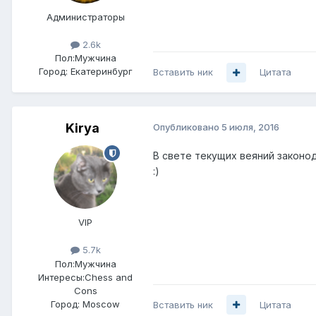
Администраторы
2.6k
Пол:
Мужчина
Город:
Екатеринбург
Вставить ник
Цитата
Kirya
Опубликовано
5 июля, 2016
В свете текущих веяний законо
:)
VIP
5.7k
Пол:
Мужчина
Интересы:
Chess and
Cons
Город:
Moscow
Вставить ник
Цитата