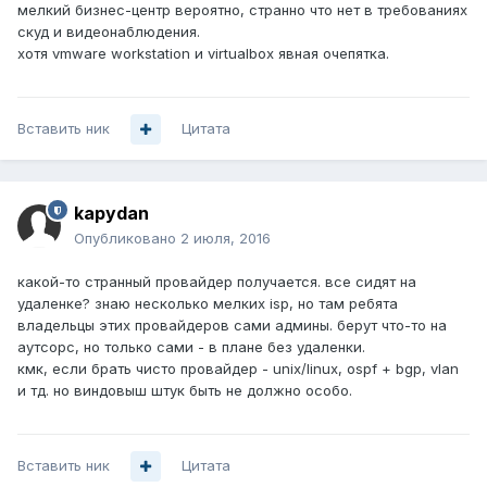
мелкий бизнес-центр вероятно, странно что нет в требованиях
скуд и видеонаблюдения.
хотя vmware workstation и virtualbox явная очепятка.
Вставить ник
Цитата
kapydan
Опубликовано
2 июля, 2016
какой-то странный провайдер получается. все сидят на
удаленке? знаю несколько мелких isp, но там ребята
владельцы этих провайдеров сами админы. берут что-то на
аутсорс, но только сами - в плане без удаленки.
кмк, если брать чисто провайдер - unix/linux, ospf + bgp, vlan
и тд. но виндовыш штук быть не должно особо.
Вставить ник
Цитата