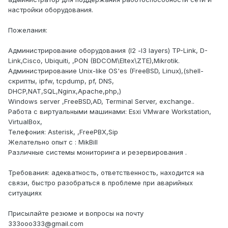
настройки оборудования.
Пожелания:
Администрирование оборудования (l2 -l3 layers) TP-Link, D-
Link,Cisco, Ubiquiti, ,PON (BDCOM\Eltex\ZTE),Mikrotik.
Администрирование Unix-like OS'es (FreeBSD, Linux),(shell-
скрипты, ipfw, tcpdump, pf, DNS,
DHCP,NAT,SQL,Nginx,Apache,php,)
Windows server ,FreeBSD,AD, Terminal Server, exchange..
Работа с виртуальными машинами: Esxi VMware Workstation,
VirtualBox,
Телефония: Asterisk, ,FreePBX,Sip
Желательно опыт с : MikBill
Различные системы мониторинга и резервирования .
Требования: адекватность, ответственность, находится на
связи, быстро разобраться в проблеме при аварийных
ситуациях
Присылайте резюме и вопросы на почту
333ooo333@gmail.com