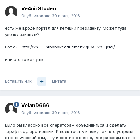
Ve4nii Student
Опубликовано
30 июня, 2016
есть же вроде портал для петиций президенту. Может туда
удочку закинуть?
Вот он!!!
http://xn----htbbbbkead6cmenxlq3b5l.xn--p1ai/
или это тоже чушь
Вставить ник
Цитата
VolanD666
Опубликовано
30 июня, 2016
Было бы классно все операторам объединиться и сделать
тариф государственный. И подключать к нему тех, кто устроил
этот эпический стыд. Ну и соответственно, все расходы на его