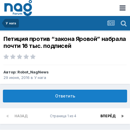
У нага
Петиция против “закона Яровой” набрала
почти 16 тыс. подписей
Автор:
Robot_NagNews
29 июня, 2016
в
У нага
Ответить
НАЗАД
Страница 1 из 4
ВПЕРЁД