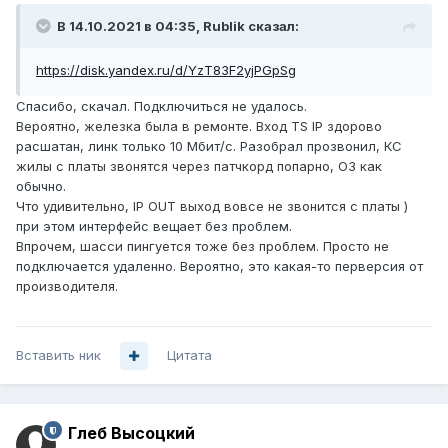
В 14.10.2021 в 04:35,
Rublik
сказал:
https://disk.yandex.ru/d/YzT83F2yjPGpSg
Спасибо, скачал. Подключиться не удалось.
Вероятно, железка была в ремонте. Вход TS IP здорово
расшатан, линк только 10 Мбит/с. Разобрал прозвонил, КС
жилы с платы звонятся через патчкорд попарно, ОЗ как
обычно.
Что удивительно, IP OUT выход вовсе не звонится с платы )
при этом интерфейс вещает без проблем.
Впрочем, шасси пингуется тоже без проблем. Просто не
подключается удаленно. Вероятно, это какая-то перверсия от
производителя.
Вставить ник
Цитата
Глеб Высоцкий