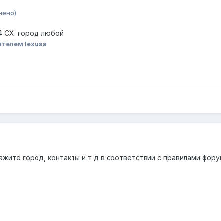
нено)
4 CX. город любой
ателем lexusa
ажите город, контакты и т д в соответствии с правилами фору