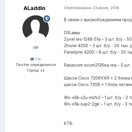
ALaddin
Опубликовано
23 июня, 2016
В связи с высвобождением про
DSLамы:
Zyxel ies-1248-51a – 3 шт. б/у - 50
Zhone 4200 – 3 шт. б/у - 20 тыс. 
VIP
Paradyne 4200 – 8 шт. б/у - 20 ты
1.1k
Пол:
Не определился
Raisecom iscom2126ea-ma – 5 шт. б
Город:
хз
Шасси Cisco 7206VXR + 2 блока пи
шасси Cisco 7206 + 1 блок питани
Ws-x6k-s2u-msfs2 – 1 шт. б/у - 3 т
Ws-x6k-sup2-2ge – 1 шт. б/у - 3 т
КТВ: