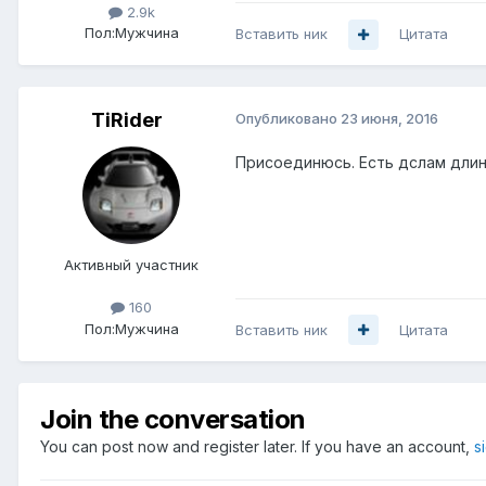
2.9k
Пол:
Мужчина
Вставить ник
Цитата
TiRider
Опубликовано
23 июня, 2016
Присоединюсь. Есть дслам длин
Активный участник
160
Пол:
Мужчина
Вставить ник
Цитата
Join the conversation
You can post now and register later. If you have an account,
s