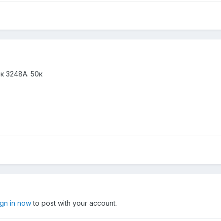
к 3248А. 50к
ign in now
to post with your account.