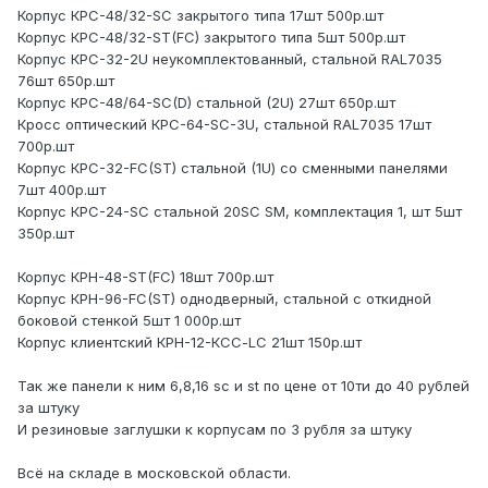
Корпус КРС-48/32-SC закрытого типа 17шт 500р.шт
Корпус КРС-48/32-ST(FC) закрытого типа 5шт 500р.шт
Корпус КРС-32-2U неукомплектованный, стальной RAL7035
76шт 650р.шт
Корпус КРC-48/64-SC(D) стальной (2U) 27шт 650р.шт
Кросс оптический КРС-64-SC-3U, стальной RAL7035 17шт
700р.шт
Корпус КРС-32-FC(ST) стальной (1U) со сменными панелями
7шт 400р.шт
Корпус КРС-24-SC стальной 20SC SM, комплектация 1, шт 5шт
350р.шт
Корпус КРН-48-ST(FC) 18шт 700р.шт
Корпус КРН-96-FC(ST) однодверный, стальной с откидной
боковой стенкой 5шт 1 000р.шт
Корпус клиентский КРН-12-КСС-LC 21шт 150р.шт
Так же панели к ним 6,8,16 sc и st по цене от 10ти до 40 рублей
за штуку
И резиновые заглушки к корпусам по 3 рубля за штуку
Всё на складе в московской области.