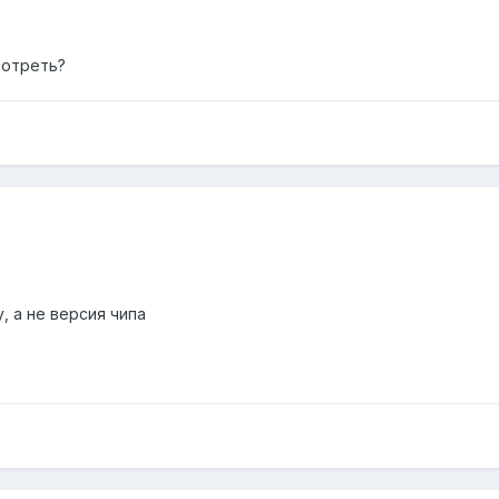
мотреть?
, а не версия чипа