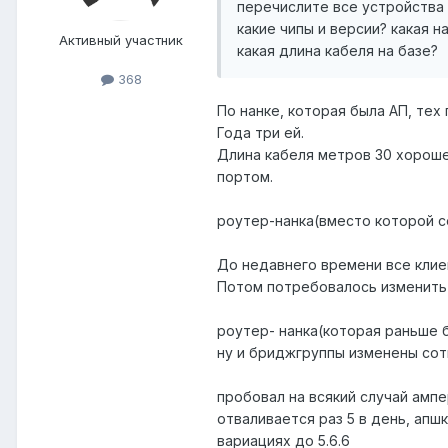
перечислите все устройства
какие чипы и версии? какая н
Активный участник
какая длина кабеля на базе?
368
По нанке, которая была АП, тех 
Года три ей.
Длина кабеля метров 30 хороше
портом.
роутер-нанка(вместо которой с
До недавнего времени все клиен
Потом потребовалось изменить 
роутер- нанка(которая раньше 
ну и бриджгруппы изменены со
пробовал на всякий случай ампе
отваливается раз 5 в день, апш
вариациях до 5.6.6