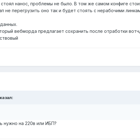
 стоял нанос, проблемы не было. В том же самом конфиге стои
 ап не перегрузить оно так и будет стоять с нерабочими линк
 данных.
оторый вебморда предлагает сохранить после отработки вотчд
кствовый
сказал:
ь нужно на 220в или ИБП?