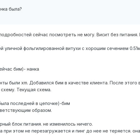
анка была?
подробностей сейчас посмотреть не могу. Висит без питания. П
й уличной фольгилированной витухи с хорошим сечением 0.51
ейчас бим)- нанка
ты были xm. Добавился бим в качестве клиента. После этого 
схему. Текущая схема.
была последней в цепочке)-бим
тветствующим образом.
рный блок питания. не изменилось ничего.
ка при этом не перезагружается и пинг до нее не теряется. он