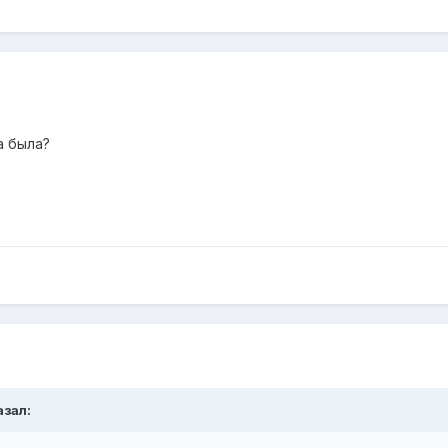
а была?
азал: