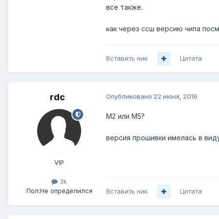
все также.
как через ссш версию чипа пос
Вставить ник
Цитата
rdc
Опубликовано
22 июня, 2016
M2 или M5?
версия прошивки имелась в виду
VIP
3k
Пол:
Не определился
Вставить ник
Цитата