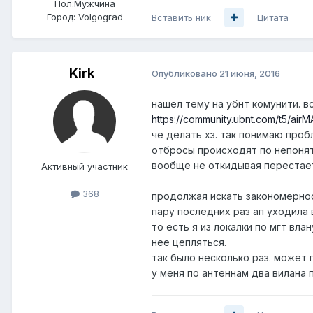
Пол:
Мужчина
Город:
Volgograd
Вставить ник
Цитата
Kirk
Опубликовано
21 июня, 2016
нашел тему на убнт комунити. вс
https://community.ubnt.com/t5/ai
че делать хз. так понимаю проб
отбросы происходят по непонят
вообще не откидывая перестает 
Активный участник
368
продолжая искать закономернос
пару последних раз ап уходила 
то есть я из локалки по мгт вла
нее цепляться.
так было несколько раз. может 
у меня по антеннам два вилана 