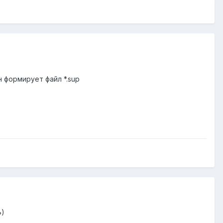
 формирует файл *.sup
ь)