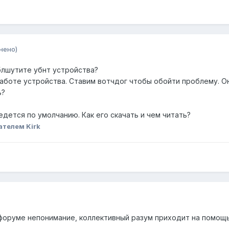
нено)
блшутите убнт устройства?
аботе устройства. Ставим вотчдог чтобы обойти проблему. Он
ь?
едется по умолчанию. Как его скачать и чем читать?
ателем Kirk
 форуме непонимание, коллективный разум приходит на помощ