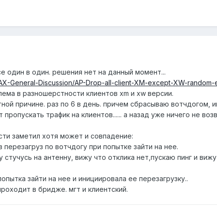
е один в один. решения нет на данный момент...
rMAX-General-Discussion/AP-Drop-all-client-XM-except-XW-random-
лема в разношерстности клиентов xm и xw версии.
ной причине. раз по 6 в день. причем сбрасываю вотчдогом, 
пропускать трафик на клиентов...... а назад уже ничего не воз
ти заметил хотя может и совпадение:
в перезагруз по вотчдогу при попытке зайти на нее.
ну стучусь на антенну, вижу что отклика нет,пускаю пинг и ви
попытка зайти на нее и инициировала ее перезагрузку..
проходит в бридже. мгт и клиентский.