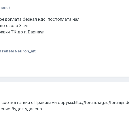
нено)
предоплата безнал ндс, постоплата нал
во около 3 км.
вки ТК до г. Барнаул
ателем Neuron_alt
соответствии с Правилами форума.http://forum.nag.ru/forum/in
ление будет удалено.