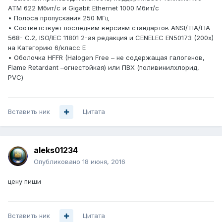
ATM 622 Мбит/с и Gigabit Ethernet 1000 Мбит/с
• Полоса пропускания 250 МГц
• Соответствует последним версиям стандартов ANSI/TIA/EIA-
568- С.2, ISO/IEC 11801 2-ая редакция и CENELEC EN50173 (200x)
на Kатегорию 6/класс E
• Оболочка HFFR (Halogen Free – не содержащая галогенов,
Flame Retardant –огнестойкая) или ПВХ (поливинилхлорид,
PVC)
Вставить ник
Цитата
aleks01234
Опубликовано
18 июня, 2016
цену пиши
Вставить ник
Цитата